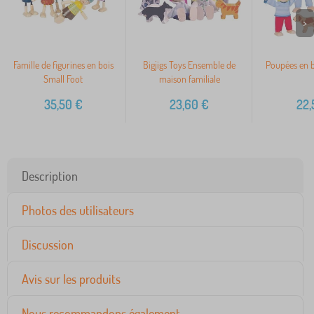
>
Famille de figurines en bois
Bigjigs Toys Ensemble de
Poupées en b
Small Foot
maison familiale
35,50
€
23,60
€
22,
Description
Photos des utilisateurs
Discussion
Avis sur les produits
Nous recommandons également