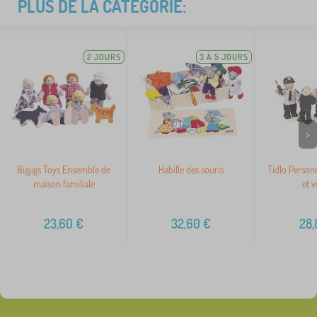
PLUS DE LA CATÉGORIE:
2 JOURS
3 À 5 JOURS
>
Bigjigs Toys Ensemble de
Habille des souris
Tidlo Personn
maison familiale
et v
23,60
€
32,60
€
28,