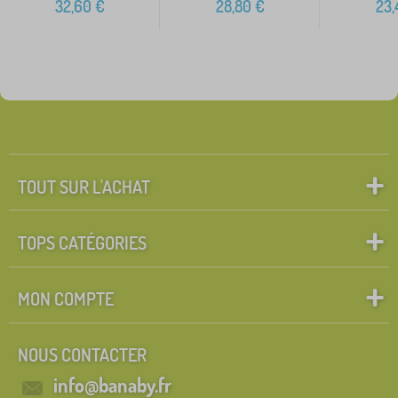
32,60
€
28,80
€
23,
TOUT SUR L'ACHAT
TOPS CATÉGORIES
MON COMPTE
NOUS CONTACTER
info@banaby.fr