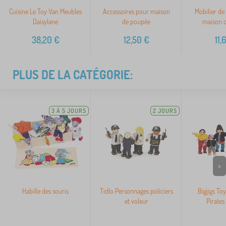
Cuisine Le Toy Van Meubles
Accessoires pour maison
Mobilier de
Daisylane
de poupée
maison 
38,20
€
12,50
€
11,
PLUS DE LA CATÉGORIE:
3 À 5 JOURS
2 JOURS
>
Habille des souris
Tidlo Personnages policiers
Bigjigs To
et voleur
Pirates