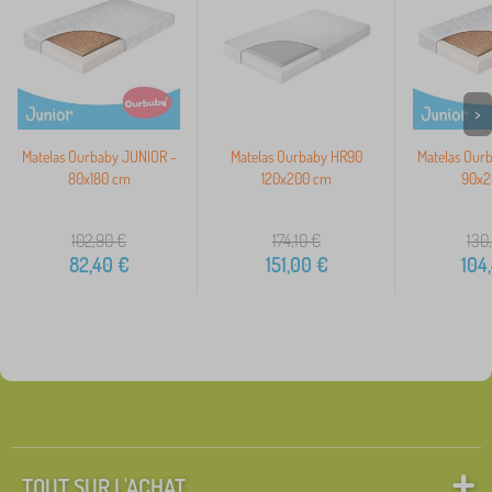
>
Matelas Ourbaby JUNIOR -
Matelas Ourbaby HR90
Matelas Our
80x180 cm
120x200 cm
90x2
102,90
€
174,10
€
130
82,40
€
151,00
€
104
TOUT SUR L'ACHAT