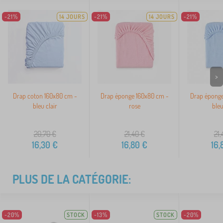
-21%
14 JOURS
-21%
14 JOURS
-21%
>
Drap coton 160x80 cm -
Drap éponge 160x80 cm -
Drap éponge
bleu clair
rose
bleu
20,70
€
21,40
€
21,
16,30
€
16,80
€
16,
PLUS DE LA CATÉGORIE:
-20%
STOCK
-13%
STOCK
-20%