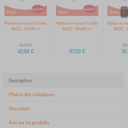
>
Matelas en mousse Ourbaby
Matelas en mousse Ourbaby
Matelas en m
BASIC - 140x70 cm
BASIC - 180x80 cm
BASIC - 
45,60
€
38,
42,00
€
67,50
€
35,
Description
Photos des utilisateurs
Discussion
Avis sur les produits