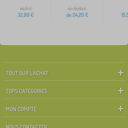
44,10
€
de 35,90
€
32,90
€
de
24,20
€
15,
TOUT SUR L'ACHAT
TOPS CATÉGORIES
MON COMPTE
NOUS CONTACTER