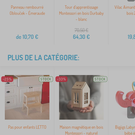
Panneau rembourré
Tour d'apprentissage
Vilac Aimant
Oblouček - Émeraude
Montessori en bois Ourbaby
bois 
- blanc
70,50
€
de
10,70
€
64,30
€
19,
PLUS DE LA CATÉGORIE:
-25%
STOCK
-33%
STOCK
>
Pas pour enfants LETTO
Maison magnétique en bois
Bigjigs Laby
Montessori - naturel
bébé é