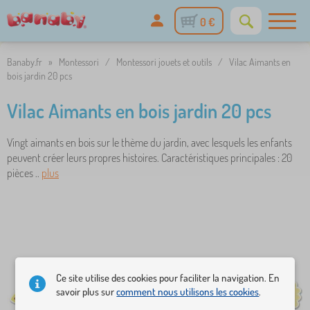
0 €
Banaby.fr
»
Montessori
/
Montessori jouets et outils
/
Vilac Aimants en
bois jardin 20 pcs
Vilac Aimants en bois jardin 20 pcs
Vingt aimants en bois sur le thème du jardin, avec lesquels les enfants
peuvent créer leurs propres histoires. Caractéristiques principales : 20
pièces ..
plus
Ce site utilise des cookies pour faciliter la navigation. En
savoir plus sur
comment nous utilisons les cookies
.