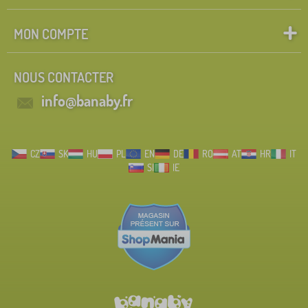
MON COMPTE
NOUS CONTACTER
info@banaby.fr
CZ
SK
HU
PL
EN
DE
RO
AT
HR
IT
SI
IE