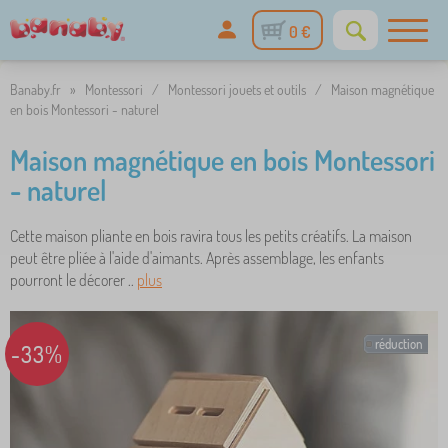
0 €
Banaby.fr
»
Montessori
/
Montessori jouets et outils
/
Maison magnétique
en bois Montessori - naturel
Maison magnétique en bois Montessori
- naturel
Cette maison pliante en bois ravira tous les petits créatifs. La maison
peut être pliée à l'aide d'aimants. Après assemblage, les enfants
pourront le décorer ..
plus
réduction
-33%