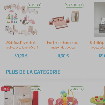
2 JOURS
3 À 5 JOURS
>
2Kids Toys Ensemble de
Mobilier de chambre pour
Bibliothèque
meubles avec famille 5 en 1
maison de poupées
jouets WAV
50,20
€
11,60
€
181
PLUS DE LA CATÉGORIE:
-25%
STOCK
2 JOURS