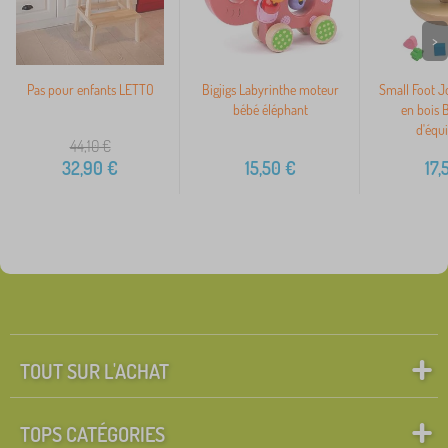
>
Pas pour enfants LETTO
Bigjigs Labyrinthe moteur
Small Foot J
bébé éléphant
en bois 
d'équi
44,10
€
32,90
€
15,50
€
17,
TOUT SUR L'ACHAT
TOPS CATÉGORIES