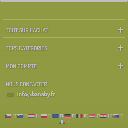
TOUT SUR L'ACHAT
TOPS CATÉGORIES
MON COMPTE
NOUS CONTACTER
info@banaby.fr
CZ
SK
HU
PL
EN
DE
RO
AT
HR
SI
IE