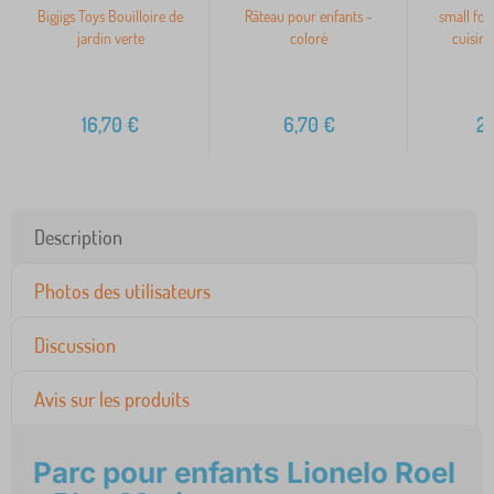
Bigjigs Toys Bouilloire de
Râteau pour enfants -
small fo
jardin verte
coloré
cuisine
16,70
€
6,70
€
2
Description
Photos des utilisateurs
Discussion
Avis sur les produits
Parc pour enfants Lionelo Roel