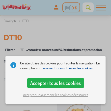
0 €
Banaby.fr
»
DT10
DT10
✓
☆
%
Filtrer
stock
nouveauté
Réductions et promotions
Cat
1
DT10
Ce site utilise des cookies pour faciliter la navigation. En
savoir plus sur
comment nous utilisons les cookies
.
×
FILTRER
Total
4
Produits
Accepter tous les cookies
Recommandé
Catégories
Accepter uniquement les cookies nécessaires
M
›
2
e
u
M