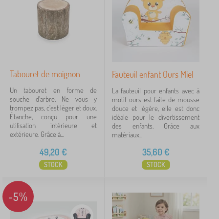
›
b
2
e
l
u
e
b
s
Prix
l
p
e
o
21 €
55 €
s
u
p
r
o
e
Tabouret de moignon
Fauteuil enfant Ours Miel
u
iltration
n
r
Un tabouret en forme de
f
La fauteuil pour enfants avec à
e
souche d'arbre. Ne vous y
a
motif ours est faite de mousse
n
trompez pas, c'est léger et doux.
n
douce et légère, elle est donc
Rechercher dans les filtres
f
Étanche, conçu pour une
t
idéale pour le divertissement
a
utilisation intérieure et
s
des enfants. Grâce aux
n
Disponibilité
extérieure. Grâce à...
>
matériaux...
t
A
s
49,20
€
35,60
€
u
Type d'offre
>
t
C
STOCK
STOCK
r
a
e
Étiquettes
1
n
s
a
-5%
m
p
DT10
4
✓
e
é
u
s