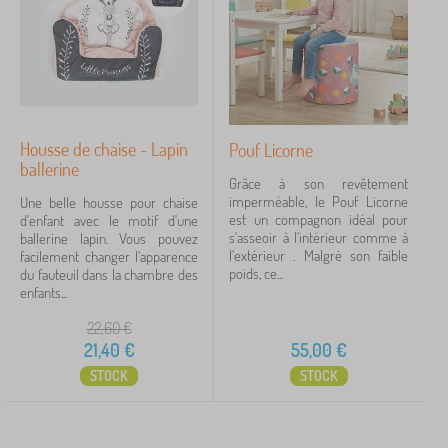
b
réduction
459
e
l
t
e
f
nouveauté
120
s
a
p
u
Tip
60
o
t
u
e
r
u
Housse de chaise - Lapin
Pouf Licorne
e
i
ballerine
n
FILTRATION
l
Grâce à son revêtement
f
s
imperméable, le Pouf Licorne
Une belle housse pour chaise
a
e
est un compagnon idéal pour
d'enfant avec le motif d'une
n
n
s'asseoir à l'intérieur comme à
ballerine lapin. Vous pouvez
t
f
l'extérieur . Malgré son faible
facilement changer l'apparence
s
a
poids, ce...
du fauteuil dans la chambre des
n
enfants...
t
22,60
€
21,40
€
55,00
€
STOCK
STOCK