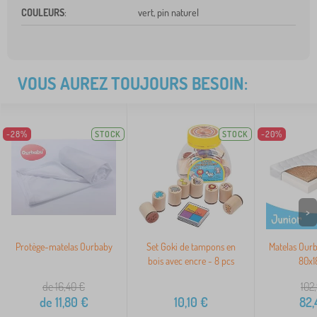
COULEURS
:
vert, pin naturel
VOUS AUREZ TOUJOURS BESOIN:
-28%
STOCK
STOCK
-20%
>
Protège-matelas Ourbaby
Set Goki de tampons en
Matelas Our
bois avec encre - 8 pcs
80x1
de 16,40
€
102
de
11,80
€
10,10
€
82,