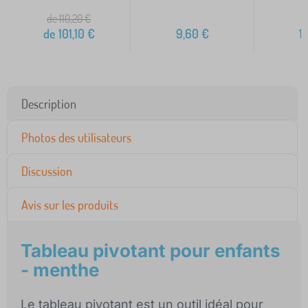
de 110,20
€
de
101,10
€
9,60
€
1
Description
Photos des utilisateurs
Discussion
Avis sur les produits
Tableau pivotant pour enfants
- menthe
Le tableau pivotant est un outil idéal pour