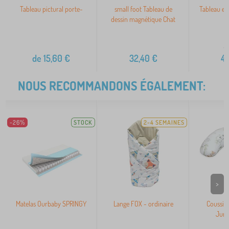
Tableau pictural porte-
small foot Tableau de
Tableau en
dessin magnétique Chat
5
de
15,60
€
32,40
€
4
NOUS RECOMMANDONS ÉGALEMENT:
-26%
STOCK
2-4 SEMAINES
>
Matelas Ourbaby SPRINGY
Lange FOX - ordinaire
Coussin 
Jung