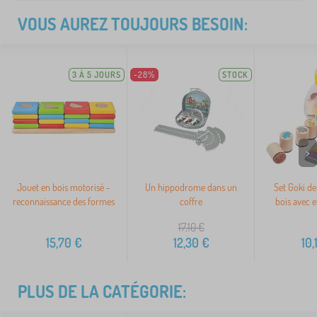
VOUS AUREZ TOUJOURS BESOIN:
3 À 5 JOURS
-28%
STOCK
>
Jouet en bois motorisé -
Un hippodrome dans un
Set Goki d
reconnaissance des formes
coffre
bois avec e
17,10
€
15,70
€
12,30
€
10,
PLUS DE LA CATÉGORIE: