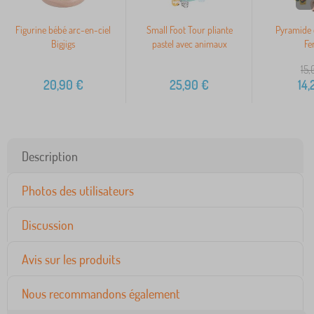
Figurine bébé arc-en-ciel
Small Foot Tour pliante
Pyramide 
Bigjigs
pastel avec animaux
Fe
15,
20,90
€
25,90
€
14,
Description
Photos des utilisateurs
Discussion
Avis sur les produits
Nous recommandons également