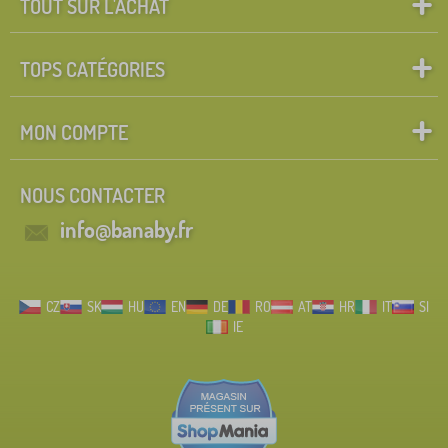
TOUT SUR L'ACHAT
TOPS CATÉGORIES
MON COMPTE
NOUS CONTACTER
info@banaby.fr
CZ
SK
HU
EN
DE
RO
AT
HR
IT
SI
IE