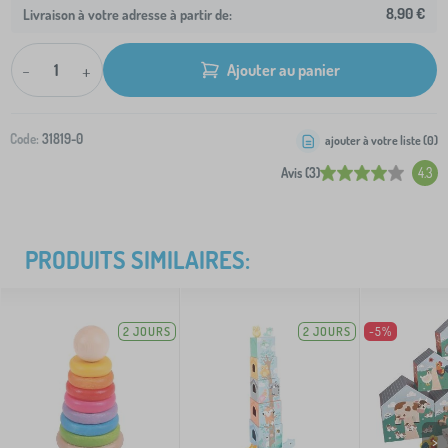
8,90 €
Livraison à votre adresse à partir de:
-
+
Ajouter au panier
Code:
31819-0
ajouter à votre liste (
0
)
Avis (3)
4.3
PRODUITS SIMILAIRES:
2 JOURS
2 JOURS
-5%
>