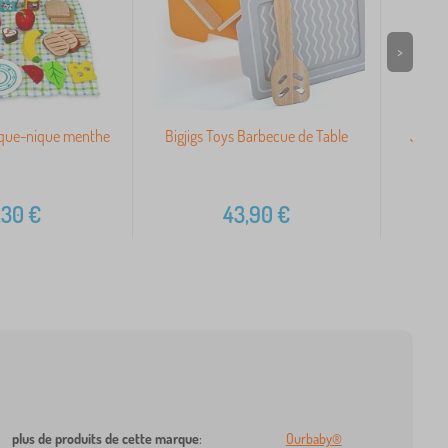
>
ique-nique menthe
Bigjigs Toys Barbecue de Table
Jeu e
,30
€
43,90
€
plus de produits de cette marque
:
Ourbaby®