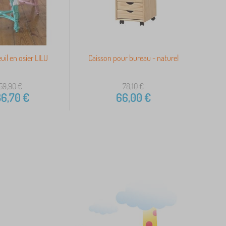
uil en osier LILU
Caisson pour bureau - naturel
59,90
€
78,10
€
6,70
€
66,00
€