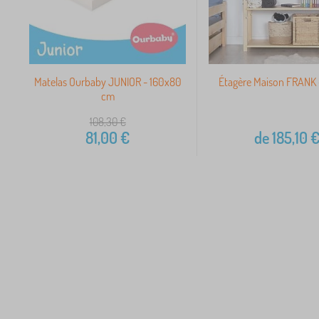
Matelas Ourbaby JUNIOR - 160x80
Étagère Maison FRANK 
cm
108,30
€
81,00
€
de
185,10