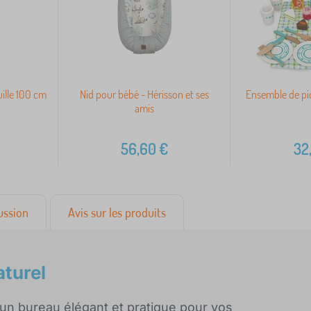
ille 100 cm
Nid pour bébé - Hérisson et ses
Ensemble de p
amis
€
56,60
€
32
ussion
Avis sur les produits
turel
n bureau élégant et pratique pour vos