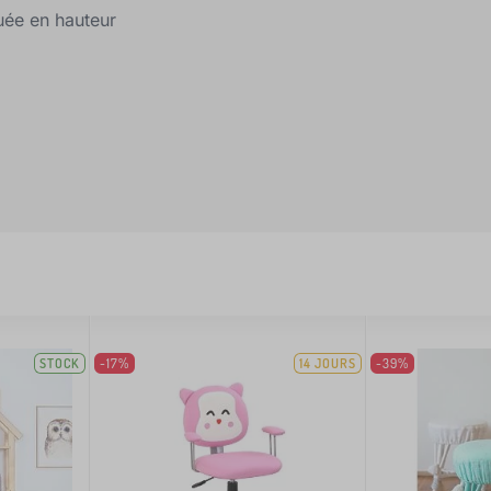
uée en hauteur
STOCK
-17%
14 JOURS
-39%