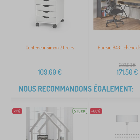
Conteneur Simon 2 tiroirs
Bureau B43 - chêne do
202,60
€
109,60
€
171,50
€
NOUS RECOMMANDONS ÉGALEMENT:
-7%
STOCK
-66%