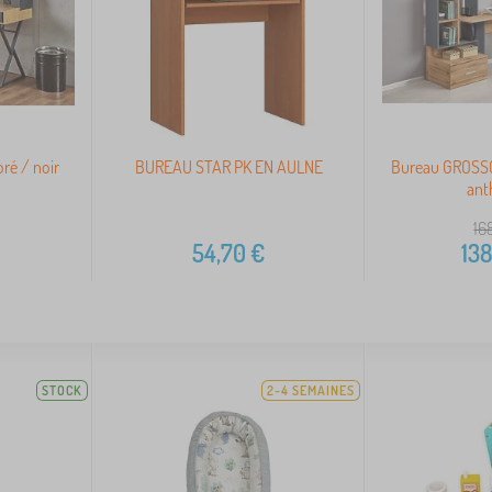
ré / noir
BUREAU STAR PK EN AULNE
Bureau GROSSO
ant
16
54,70
€
138
STOCK
2-4 SEMAINES