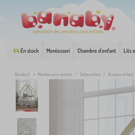
spécialiste des meubles pour enfants
En stock
Montessori
Chambre d'enfant
Lits 
Banaby.fr
»
Meubles pour enfants
/
Tables enfant
/
Bureaux enfant