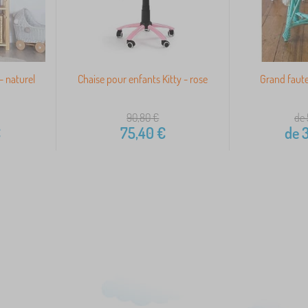
- naturel
Chaise pour enfants Kitty - rose
Grand faute
90,80
€
de 
€
75,40
€
de
3