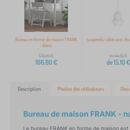
Bureau en forme de maison FRANK
suspendu câble avec dou
- blanc
178,90
€
de 44,50
€
166,60
€
de
15,10
Description
Photos des utilisateurs
Disc
Bureau de maison FRANK - na
Le bureau FRANK en forme de maison est u