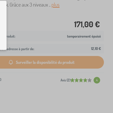
eux. Grâce aux 3 niveaux ..
plus
171,00 €
temporairement épuisé
12,10 €
otre adresse à partir de:
Surveiller la disponibilité du produit
0
Avis (2)
4