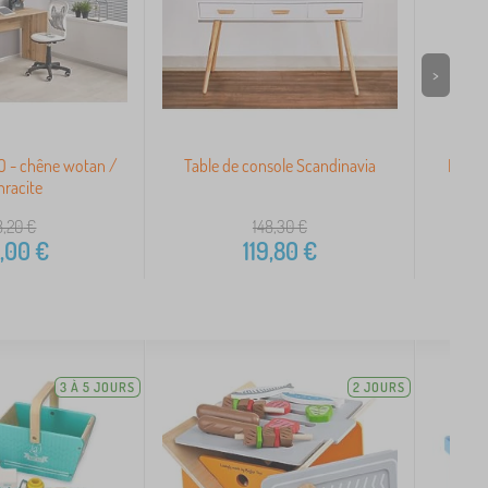
>
 - chêne wotan /
Table de console Scandinavia
Burea
hracite
8,20
€
148,30
€
,00
€
119,80
€
3 À 5 JOURS
2 JOURS