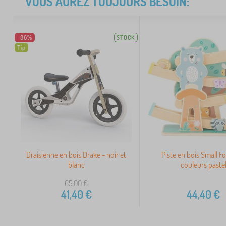
VOUS AUREZ TOUJOURS BESOIN:
-36%
STOCK
Tip
Draisienne en bois Drake - noir et
Piste en bois Small F
blanc
couleurs paste
65,00
€
41,40
€
44,40
€