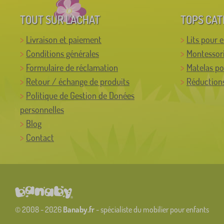
TOUT SUR L'ACHAT
TOPS CAT
Livraison et paiement
Lits pour 
Conditions générales
Montessor
Formulaire de réclamation
Matelas po
Retour / échange de produits
Réductions
Politique de Gestion de Donées
personnelles
Blog
Contact
© 2008 - 2026
Banaby.fr
- spécialiste du mobilier pour enfants