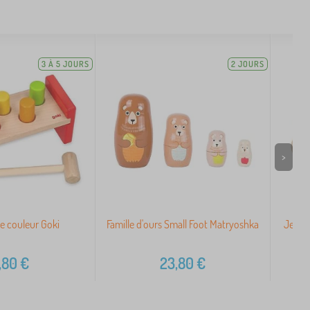
3 À 5 JOURS
2 JOURS
>
e couleur Goki
Famille d'ours Small Foot Matryoshka
Jeu de
,80
€
23,80
€