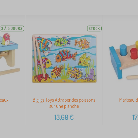
3 À 5 JOURS
STOCK
seaux
Bigjigs Toys Attraper des poissons
Marteau d
sur une planche
13,60
€
17