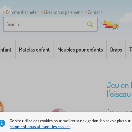
Comment acheter
Livraison et paiement
Contact
enfant
Matelas enfant
Meubles pour enfants
Draps
T
Jeu en 
l'oiseau
Jeu de mart
oiseaux mar
Ce site utilise des cookies pour faciliter la navigation. En savoir plus sur
comment nous utilisons les cookies
.
amusante et