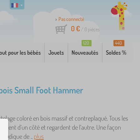
Pas connecté
0 €
/
0
pièces
120
440
out pour les bébés
Jouets
Nouveautés
Soldes %
bois Small Foot Hammer
elage coloré en bois massif et contreplaqué. Tous les
tèlent d’un côté et regardent de l’autre. Une façon
 ludique de ..
plus