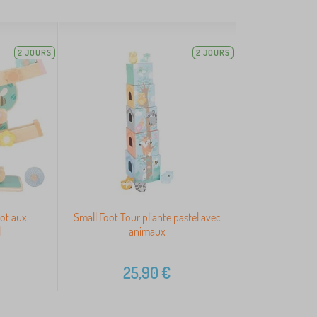
2 JOURS
2 JOURS
oot aux
Small Foot Tour pliante pastel avec
l
animaux
25,90
€