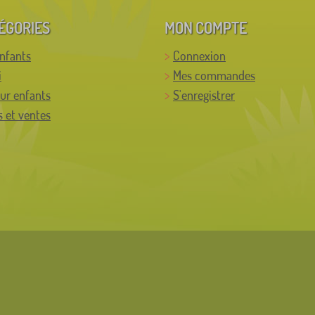
ÉGORIES
MON COMPTE
enfants
Connexion
i
Mes commandes
ur enfants
S'enregistrer
 et ventes