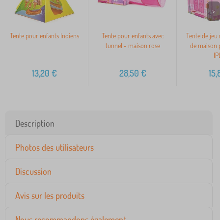
>
Tente pour enfants Indiens
Tente pour enfants avec
Tente de jeu
tunnel - maison rose
de maison 
IP
13,20
€
28,50
€
15,
Description
Photos des utilisateurs
Discussion
Avis sur les produits
Nous recommandons également