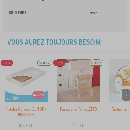
COULEURS
:
rose
VOUS AUREZ TOUJOURS BESOIN:
-20%
STOCK
-25%
STOCK
>
Matelas Ourbaby JUNIOR -
Pas pour enfants LETTO
Fauteuil enf
80x180 cm
102,90
€
44,10
€