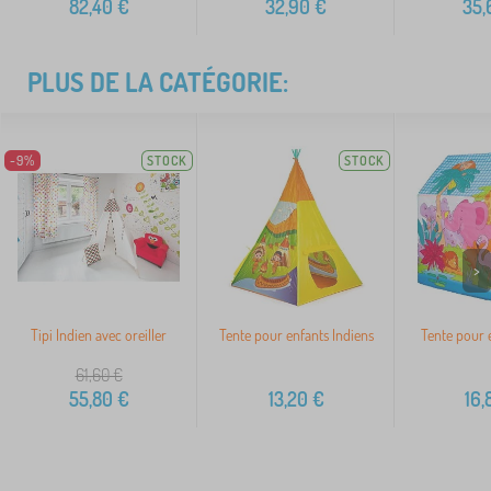
82,40
€
32,90
€
35,
PLUS DE LA CATÉGORIE:
-9%
STOCK
STOCK
>
Tipi Indien avec oreiller
Tente pour enfants Indiens
Tente pour 
61,60
€
55,80
€
13,20
€
16,