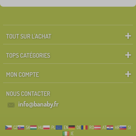
TOUT SUR L'ACHAT
TOPS CATÉGORIES
MON COMPTE
NOUS CONTACTER
info@banaby.fr
CZ
SK
HU
PL
EN
DE
RO
AT
HR
SI
IE