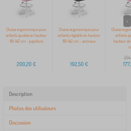
>
Chaise ergonomique pour
Chaise ergonomique pour
Chaise ergo
enfants ajustée en hauteur
enfants réglable en hauteur
enfants aj
119-142 cm - papillons
119-142 cm - animaux
hauteur de 
r
204
200,20
€
192,50
€
177
Description
Photos des utilisateurs
Discussion