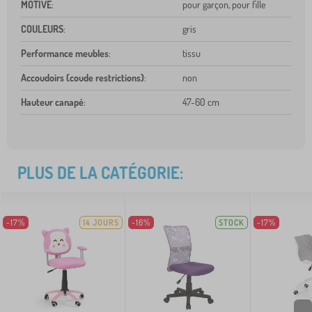
MOTIVE
:
pour garçon, pour fille
COULEURS
:
gris
Performance meubles
:
tissu
Accoudoirs (coude restrictions)
:
non
Hauteur canapé
:
47-60 cm
PLUS DE LA CATÉGORIE:
-17%
14 JOURS
-16%
STOCK
-17%