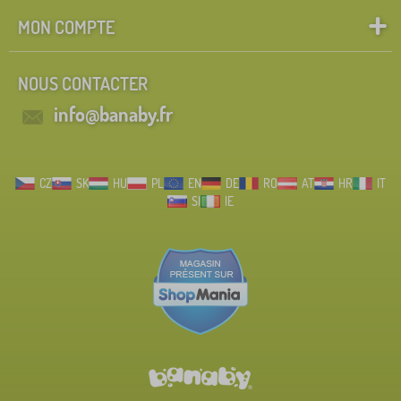
MON COMPTE
NOUS CONTACTER
info@banaby.fr
CZ
SK
HU
PL
EN
DE
RO
AT
HR
IT
SI
IE