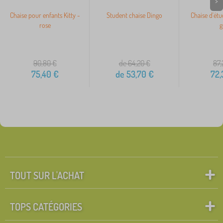
>
Chaise pour enfants Kitty -
Student chaise Dingo
Chaise d'étu
rose
g
90,80
€
de 64,20
€
87,
75,40
€
de
53,70
€
72,
TOUT SUR L'ACHAT
TOPS CATÉGORIES