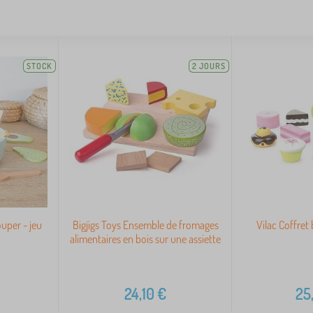
STOCK
2 JOURS
uper - jeu
Bigjigs Toys Ensemble de fromages
Vilac Coffret
alimentaires en bois sur une assiette
24,10
€
25