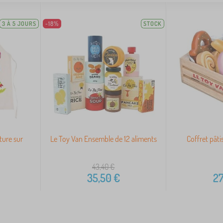
3 À 5 JOURS
-18%
STOCK
ture sur
Le Toy Van Ensemble de 12 aliments
Coffret pâti
43,40
€
35,50
€
27