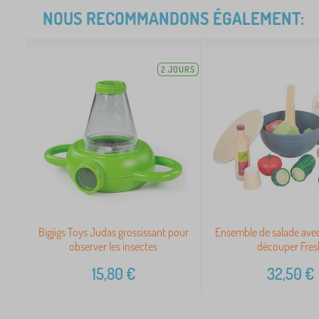
NOUS RECOMMANDONS ÉGALEMENT:
2 JOURS
Bigjigs Toys Judas grossissant pour
Ensemble de salade ave
observer les insectes
découper Fres
15,80
€
32,50
€