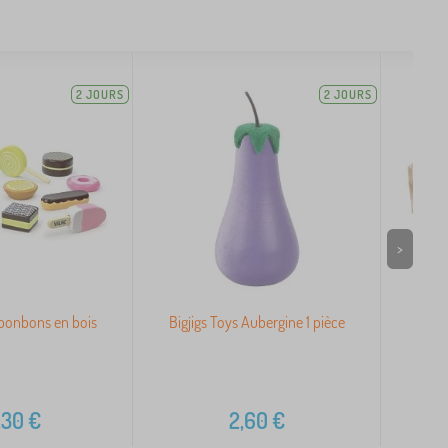
2 JOURS
2 JOURS
>
 bonbons en bois
Bigjigs Toys Aubergine 1 pièce
Cai
,30
€
2,60
€