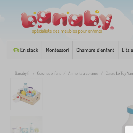
spécialiste des meubles pour enfants
En stock
Montessori
Chambre d'enfant
Lits 
Banaby.fr
»
Cuisines enfant
/
Aliments à cuisines
/
Caisse Le Toy Van