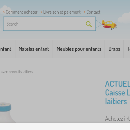
Comment acheter
Livraison et paiement
Contact
enfant
Matelas enfant
Meubles pour enfants
Draps
T
 avec produits laitiers
ACTUEL
Caisse 
laitiers
Achetez int
un cube de 