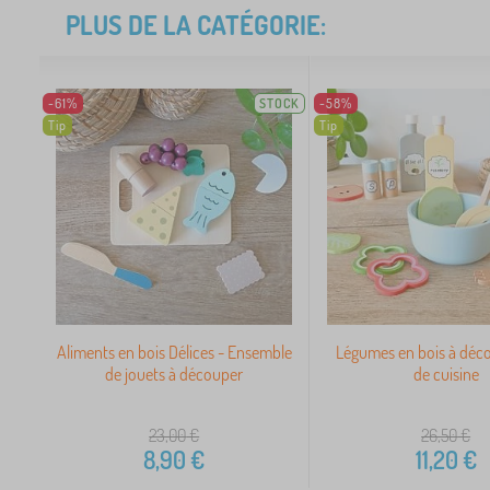
PLUS DE LA CATÉGORIE:
-61%
STOCK
-58%
Tip
Tip
Aliments en bois Délices - Ensemble
Légumes en bois à déco
de jouets à découper
de cuisine
23,00
€
26,50
€
8,90
€
11,20
€