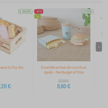
2 JOURS
-61%
STOCK
Tip
>
sserie Le Toy Van
Ensemble en bois de nourriture
Le 
rapide - Hamburger et frites
22,50
€
,20
€
8,80
€