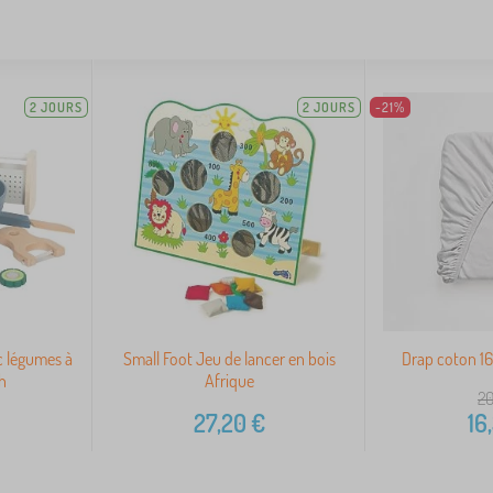
2 JOURS
2 JOURS
-21%
c légumes à
Small Foot Jeu de lancer en bois
Drap coton 1
h
Afrique
20
27,20
€
16