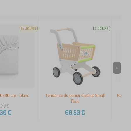
14 JOURS
2 JOURS
>
60x80 cm - blanc
Tendance du panier d'achat Small
Panneau
Foot
,70
€
,30
€
60,50
€