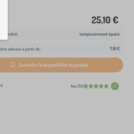
25,10 €
temporairement épuisé
7,10 €
otre adresse à partir de:
Surveiller la disponibilité du produit
-0
Avis (14)
4.7