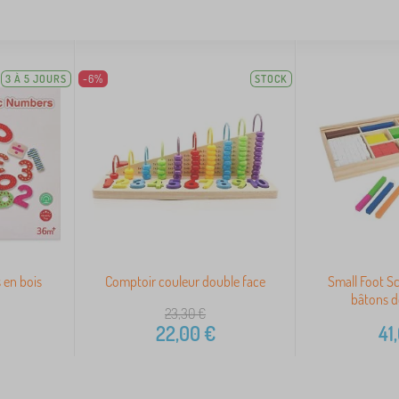
3 À 5 JOURS
-6%
STOCK
 en bois
Comptoir couleur double face
Small Foot Sc
bâtons 
23,30
€
22,00
€
41