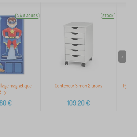
3 À 5 JOURS
STOCK
>
llage magnétique –
Conteneur Simon 2 tiroirs
Pyramid
Billy
,80
€
109,20
€