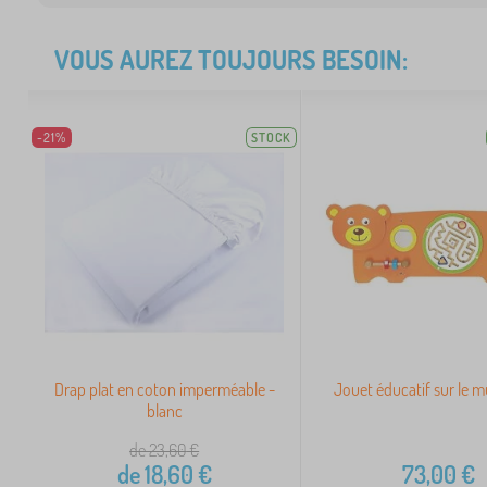
VOUS AUREZ TOUJOURS BESOIN:
-21%
STOCK
Drap plat en coton imperméable -
Jouet éducatif sur le m
blanc
de 23,60
€
de
18,60
€
73,00
€