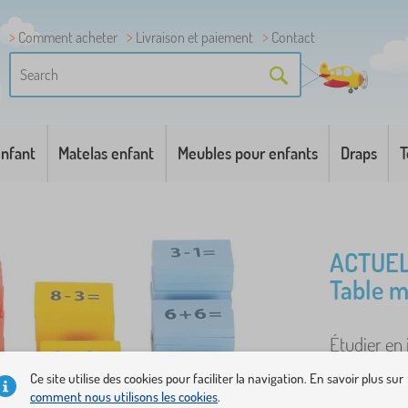
Comment acheter
Livraison et paiement
Contact
enfant
Matelas enfant
Meubles pour enfants
Draps
T
ACTUEL
Table m
Étudier en j
tableau app
Ce site utilise des cookies pour faciliter la navigation. En savoir plus sur
équations c
comment nous utilisons les cookies
.