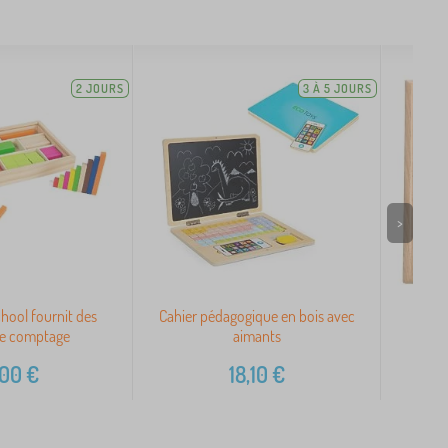
2 JOURS
3 À 5 JOURS
>
hool fournit des
Cahier pédagogique en bois avec
Boul
de comptage
aimants
,00
€
18,10
€