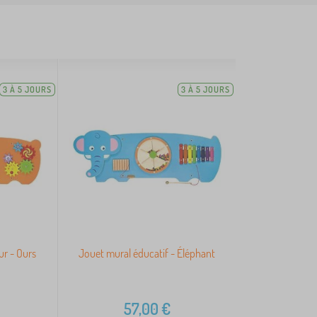
3 À 5 JOURS
3 À 5 JOURS
ur - Ours
Jouet mural éducatif - Éléphant
57,00
€