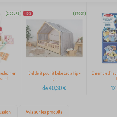
2 JOURS
-10%
STOCK
 médecin en
Ciel de lit pour lit bébé Leola Hip -
Ensemble d'habi
Isabel
gris
de
40,30
€
17
ussion
Avis sur les produits