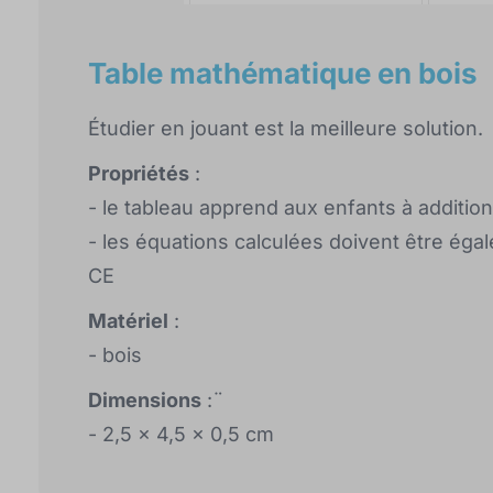
Table mathématique en bois
Étudier en jouant est la meilleure solution.
Propriétés
:
- le tableau apprend aux enfants à addition
- les équations calculées doivent être égale
CE
Matériel
:
- bois
Dimensions
:¨
- 2,5 x 4,5 x 0,5 cm