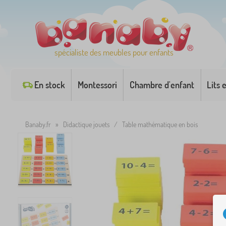
spécialiste des meubles pour enfants
En stock
Montessori
Chambre d'enfant
Lits 
Banaby.fr
»
Didactique jouets
/
Table mathématique en bois