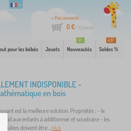
Pas connecté
0 €
/
0
pièces
121
437
out pour les bébés
Jouets
Nouveautés
Soldes %
LEMENT INDISPONIBLE -
athématique en bois
ouant est la meilleure solution. Propriétés : - le
rend aux enfants à additionner et soustraire - les
alculées doivent être ..
plus