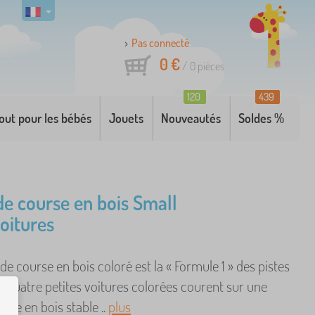
Pas connecté
0 €
/
0
pièces
120
439
out pour les bébés
Jouets
Nouveautés
Soldes %
 de course en bois Small
voitures
 de course en bois coloré est la « Formule 1 » des pistes
 Quatre petites voitures colorées courent sur une
urse en bois stable ..
plus