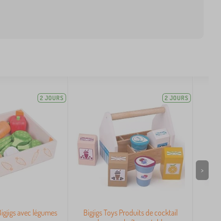
2 JOURS
2 JOURS
>
Bigjigs avec légumes
Bigjigs Toys Produits de cocktail
Bigj