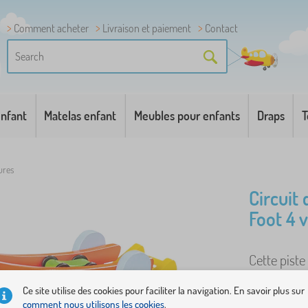
Comment acheter
Livraison et paiement
Contact
enfant
Matelas enfant
Meubles pour enfants
Draps
T
ures
Circuit
Foot 4 
Cette piste
en cascade.
Ce site utilise des cookies pour faciliter la navigation. En savoir plus sur
piste de co
comment nous utilisons les cookies
.