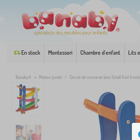
spécialiste des meubles pour enfants
En stock
Montessori
Chambre d'enfant
Lits 
Banaby.fr
»
Moteur jouets
/
Circuit de course en bois Small Foot 4 voit