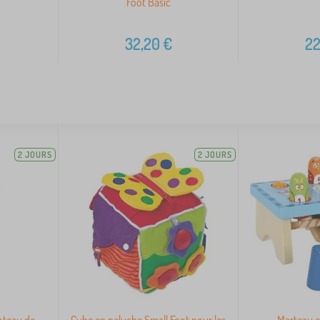
Foot Basic
32,20
€
22
2 JOURS
2 JOURS
oteau de
Cube en peluche Small Foot pour les
Marteau e