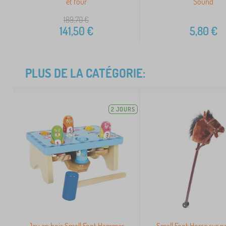
et four
Sound
189,70
€
141,50
€
5,80
€
PLUS DE LA CATÉGORIE:
2 JOURS
Jeu en bois Small Foot Hammer
Small Foot Horse sur p