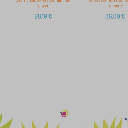
l'oiseau
tonnerre
28,10
€
36,00
€