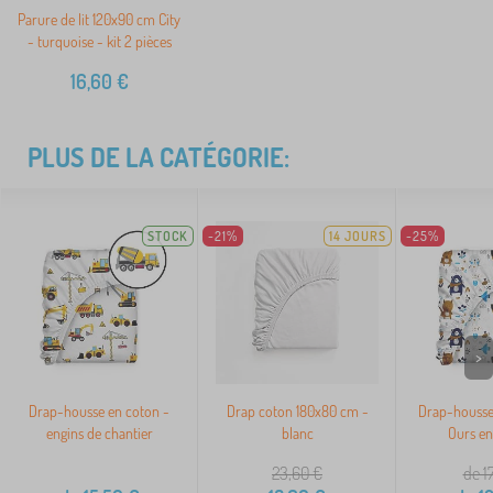
Parure de lit 120x90 cm City
- turquoise - kit 2 pièces
16,60
€
PLUS DE LA CATÉGORIE:
STOCK
-21%
14 JOURS
-25%
>
Drap-housse en coton -
Drap coton 180x80 cm -
Drap-housse
engins de chantier
blanc
Ours en
23,60
€
de 1