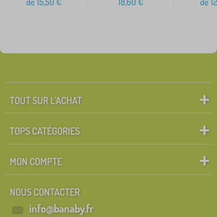
de
15,50
€
18,60
€
de
12
TOUT SUR L'ACHAT
TOPS CATÉGORIES
MON COMPTE
NOUS CONTACTER
info@banaby.fr