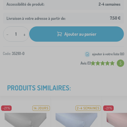
2-4 semaines
7,50 €
Livraison à votre adresse à partir de:
-
+
Ajouter au panier
Code:
35261-0
ajouter à votre liste (
0
)
Avis (1)
5
PRODUITS SIMILAIRES:
-21%
14 JOURS
2-4 SEMAINES
-21%