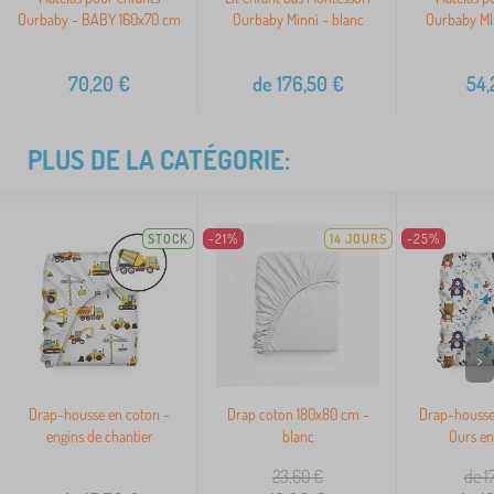
Ourbaby - BABY 160x70 cm
Ourbaby Minni - blanc
Ourbaby MI
70,20
€
de
176,50
€
54,
PLUS DE LA CATÉGORIE:
STOCK
-21%
14 JOURS
-25%
>
Drap-housse en coton -
Drap coton 180x80 cm -
Drap-housse
engins de chantier
blanc
Ours en
23,60
€
de 1