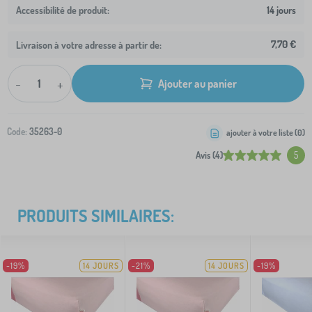
14 jours
7,70 €
Livraison à votre adresse à partir de:
-
+
Ajouter au panier
Code:
35263-0
ajouter à votre liste (
0
)
Avis (4)
5
PRODUITS SIMILAIRES:
-19%
14 JOURS
-21%
14 JOURS
-19%