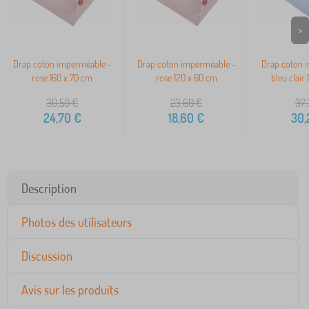
>
Drap coton imperméable -
Drap coton imperméable -
Drap coton 
rose 160 x 70 cm
rose 120 x 60 cm
bleu clair
30,50
€
23,60
€
37,
24,70
€
18,60
€
30,
Description
Photos des utilisateurs
Discussion
Avis sur les produits