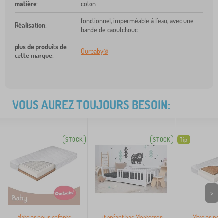
matière
:
coton
fonctionnel, imperméable à l’eau, avec une
Réalisation
:
bande de caoutchouc
plus de produits de
Ourbaby®
cette marque
:
VOUS AUREZ TOUJOURS BESOIN:
STOCK
STOCK
Tip
>
Matelas pour enfants
Lit enfant bas Montessori
Matelas p