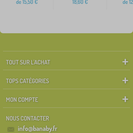
de
15,50
€
18,60
€
de
12
TOUT SUR L'ACHAT
TOPS CATÉGORIES
MON COMPTE
NOUS CONTACTER
info@banaby.fr