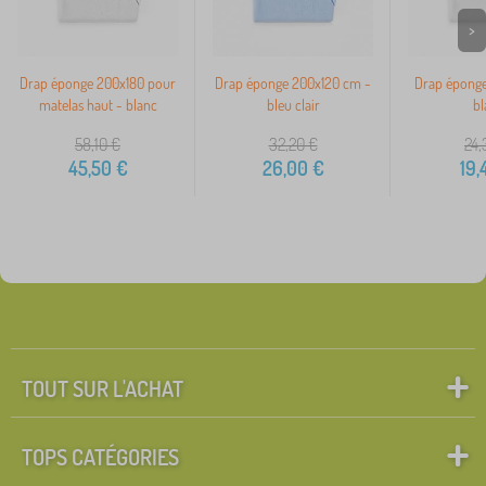
>
Drap éponge 200x180 pour
Drap éponge 200x120 cm -
Drap éponge
matelas haut - blanc
bleu clair
bl
58,10
€
32,20
€
24,
45,50
€
26,00
€
19,
TOUT SUR L'ACHAT
TOPS CATÉGORIES