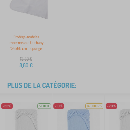
Protège-matelas
imperméable Ourbaby
120x60 cm - éponge
13,50
€
8,80
€
PLUS DE LA CATÉGORIE:
-22%
STOCK
-19%
14 JOURS
-20%