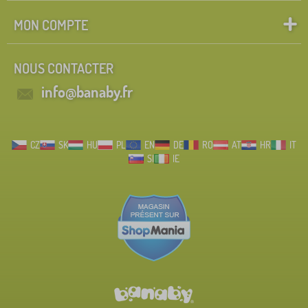
MON COMPTE
NOUS CONTACTER
info@banaby.fr
CZ
SK
HU
PL
EN
DE
RO
AT
HR
IT
SI
IE