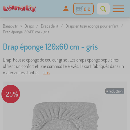
0 €
Banaby.fr
»
Draps
/
Draps de lit
/
Draps en tissu éponge pour enfant
/
Drap éponge 120x60 cm - gris
Drap éponge 120x60 cm - gris
Drap-housse éponge de couleur grise . Les draps éponge populaires
offrent un confort et une commodité élevés. Ils sont fabriqués dans un
matériau résistant et ..
plus
réduction
-25%