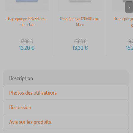
>
Drap éponge 120x60 cm -
Drap éponge 120x60 cm -
Drap éponge
bleu clair
blanc
g
17,80
€
17,80
€
19,
13,20
€
13,30
€
15,
Description
Photos des utilisateurs
Discussion
Avis sur les produits