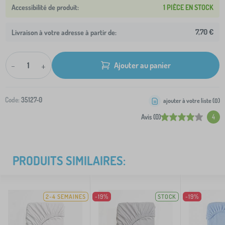
1 PIÈCE EN STOCK
7,70 €
Livraison à votre adresse à partir de:
-
+
Ajouter au panier
Code:
35127-0
ajouter à votre liste (
0
)
Avis (0)
4
PRODUITS SIMILAIRES:
2-4 SEMAINES
-19%
STOCK
-19%