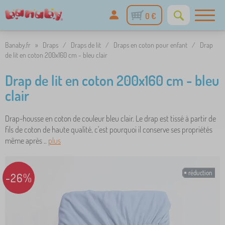
0 €
Banaby.fr
»
Draps
/
Draps de lit
/
Draps en coton pour enfant
/
Drap
de lit en coton 200x160 cm - bleu clair
Drap de lit en coton 200x160 cm - bleu
clair
Drap-housse en coton de couleur bleu clair. Le drap est tissé à partir de
fils de coton de haute qualité, c'est pourquoi il conserve ses propriétés
même après ..
plus
réduction
-26%