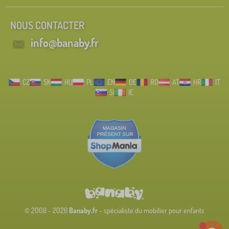
NOUS CONTACTER
info@banaby.fr
CZ
SK
HU
PL
EN
DE
RO
AT
HR
IT
SI
IE
© 2008 - 2026
Banaby.fr
- spécialiste du mobilier pour enfants