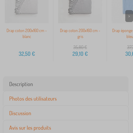
>
Drap coton 200x160 cm -
Drap coton 200x160 cm -
Drap éponge
blanc
gris
bleu
35,80
€
37,
32,50
€
29,10
€
30,
Description
Photos des utilisateurs
Discussion
Avis sur les produits