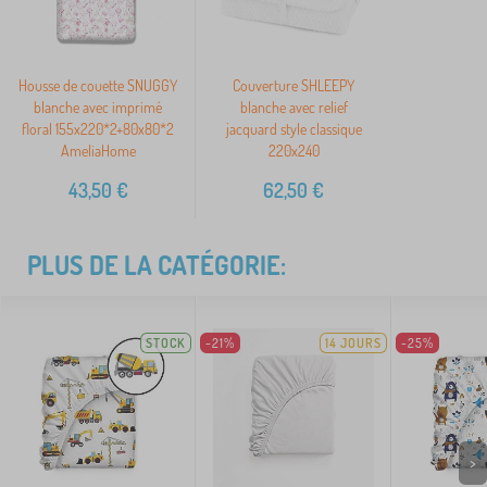
Housse de couette SNUGGY
Couverture SHLEEPY
blanche avec imprimé
blanche avec relief
floral 155x220*2+80x80*2
jacquard style classique
AmeliaHome
220x240
43,50
€
62,50
€
PLUS DE LA CATÉGORIE:
STOCK
-21%
14 JOURS
-25%
>