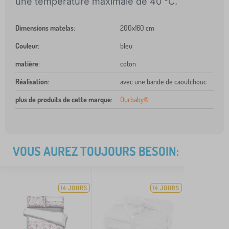
une température maximale de 40 °C.
Dimensions matelas
:
200x160 cm
Couleur
:
bleu
matière
:
coton
Réalisation
:
avec une bande de caoutchouc
plus de produits de cette marque
:
Ourbaby®
VOUS AUREZ TOUJOURS BESOIN:
14 JOURS
14 JOURS