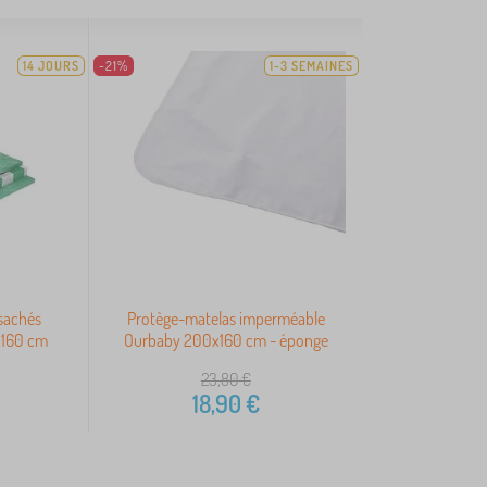
14 JOURS
-21%
1-3 SEMAINES
nsachés
Protège-matelas imperméable
x160 cm
Ourbaby 200x160 cm - éponge
23,80
€
18,90
€