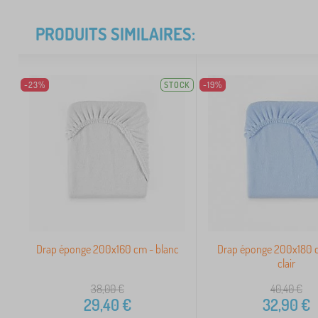
PRODUITS SIMILAIRES:
-23%
STOCK
-19%
Drap éponge 200x160 cm - blanc
Drap éponge 200x180 c
clair
38,00
€
40,40
€
29,40
€
32,90
€