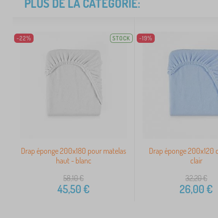
PLUS DE LA CATÉGORIE:
-22%
STOCK
-19%
Drap éponge 200x180 pour matelas
Drap éponge 200x120 c
haut - blanc
clair
58,10
€
32,20
€
45,50
€
26,00
€