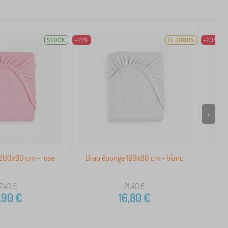
STOCK
-21%
14 JOURS
-23%
>
200x90 cm - rose
Drap éponge 160x80 cm - blanc
Dra
7,40
€
21,40
€
,90
€
16,80
€