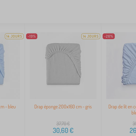
14 JOURS
-19%
14 JOURS
-26%
m - bleu
Drap éponge 200x160 cm - gris
Drap de lit en
bl
37,70
€
3
30,60
€
26