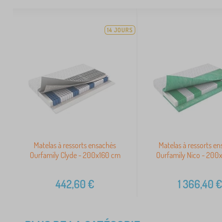
14 JOURS
Matelas à ressorts ensachés
Matelas à ressorts e
Ourfamily Clyde - 200x160 cm
Ourfamily Nico - 200
442,60
€
1 366,40
€