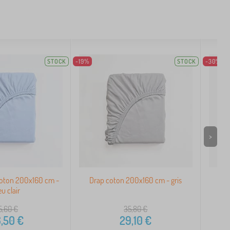
STOCK
-19%
STOCK
-30%
>
 coton 200x160 cm -
Drap coton 200x160 cm - gris
Dra
eu clair
5,60
€
35,80
€
,50
€
29,10
€