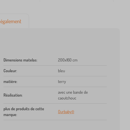
également
Dimensions matelas
:
200x160 cm
Couleur
:
bleu
matière
:
terry
avec une bande de
Réalisation
:
caoutchouc
plus de produits de cette
Ourbaby®
marque
: