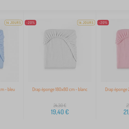
14 JOURS
-20%
14 JOURS
-20%
m - bleu
Drap éponge 180x80 cm - blanc
Drap éponge 
24,30
€
2
19,40
€
21