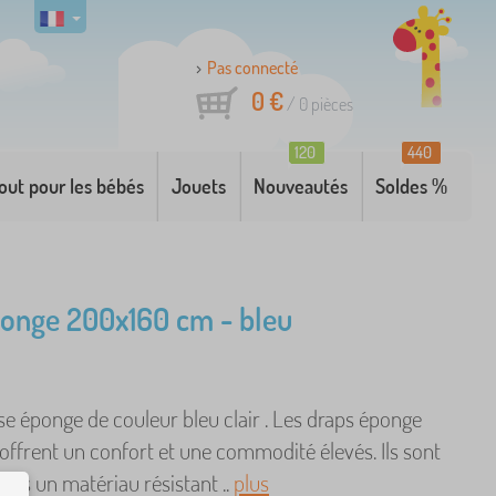
Pas connecté
0 €
/
0
pièces
120
440
out pour les bébés
Jouets
Nouveautés
Soldes %
onge 200x160 cm - bleu
e éponge de couleur bleu clair . Les draps éponge
offrent un confort et une commodité élevés. Ils sont
ans un matériau résistant ..
plus