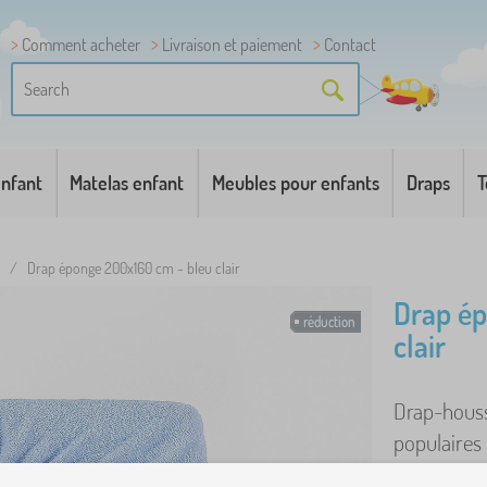
Comment acheter
Livraison et paiement
Contact
enfant
Matelas enfant
Meubles pour enfants
Draps
T
/
Drap éponge 200x160 cm - bleu clair
Drap ép
réduction
clair
Drap-houss
populaires 
fabriqués d