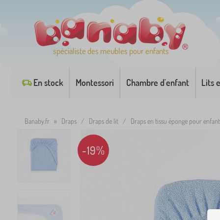
spécialiste des meubles pour enfants
En stock
Montessori
Chambre d'enfant
Lits 
Banaby.fr
»
Draps
/
Draps de lit
/
Draps en tissu éponge pour enfant
-19%