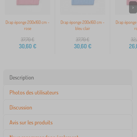
>
Drap éponge 200x160 cm -
Drap éponge 200x160 cm -
Drap éponge
rose
bleu clair
r
37,70
€
37,70
€
32,
30,60
€
30,60
€
26,
Description
Photos des utilisateurs
Discussion
Avis sur les produits