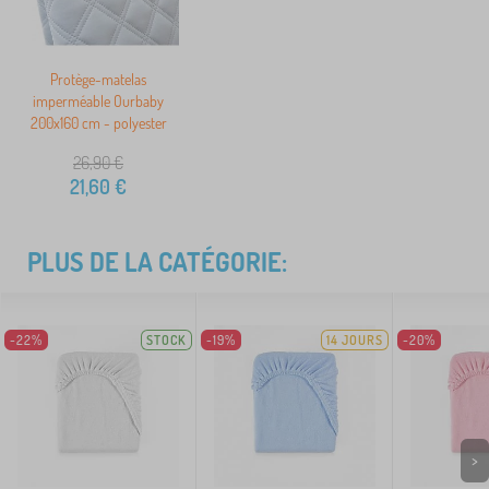
Protège-matelas
imperméable Ourbaby
200x160 cm - polyester
26,90
€
21,60
€
PLUS DE LA CATÉGORIE:
-22%
STOCK
-19%
14 JOURS
-20%
>