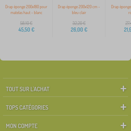
Drap éponge 200x180 pour
Drap éponge 200x120 cm -
Drap éponge
matelas haut - blanc
bleu clair
r
58,10
€
32,20
€
27,
45,50
€
26,00
€
21,
TOUT SUR L'ACHAT
TOPS CATÉGORIES
MON COMPTE