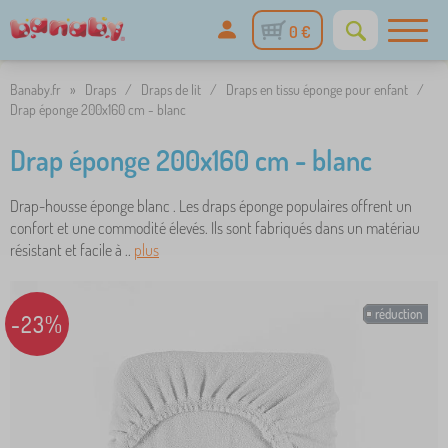
0 €
Banaby.fr
»
Draps
/
Draps de lit
/
Draps en tissu éponge pour enfant
/
Drap éponge 200x160 cm - blanc
Drap éponge 200x160 cm - blanc
Drap-housse éponge blanc . Les draps éponge populaires offrent un
confort et une commodité élevés. Ils sont fabriqués dans un matériau
résistant et facile à ..
plus
réduction
-23%