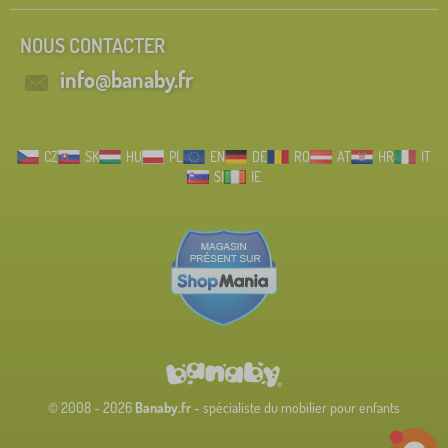
NOUS CONTACTER
info@banaby.fr
CZ
SK
HU
PL
EN
DE
RO
AT
HR
IT
SI
IE
© 2008 - 2026
Banaby.fr
- spécialiste du mobilier pour enfants