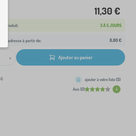
11,30 €
3 À 5 JOURS
8,80 €
otre adresse à partir de:
+
Ajouter au panier
-0
ajouter à votre liste (
0
)
Avis (0)
4