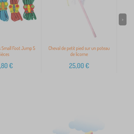
>
 Small Foot Jump 5
Cheval de petit pied sur un poteau
ièces
de licorne
,80
€
25,00
€