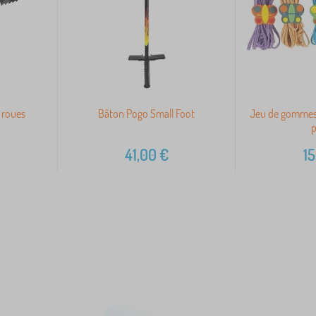
c roues
Bâton Pogo Small Foot
Jeu de gommes
p
41,00
€
15