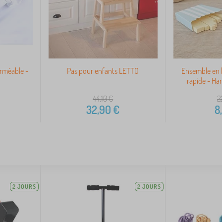
rméable -
Pas pour enfants LETTO
Ensemble en b
rapide - Ha
44,10
€
2
32,90
€
8
2 JOURS
2 JOURS