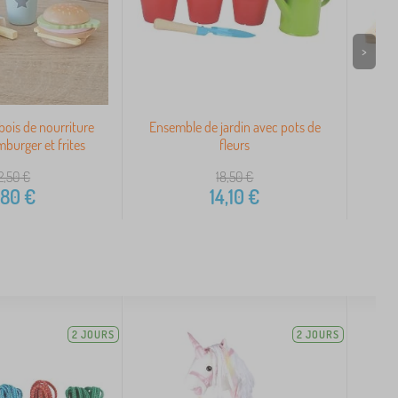
>
ois de nourriture
Ensemble de jardin avec pots de
Com
mburger et frites
fleurs
2,50
€
18,50
€
,80
€
14,10
€
2 JOURS
2 JOURS