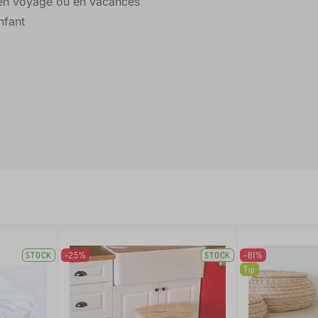
er en voyage ou en vacances
nfant
STOCK
-25%
STOCK
-61%
Tip