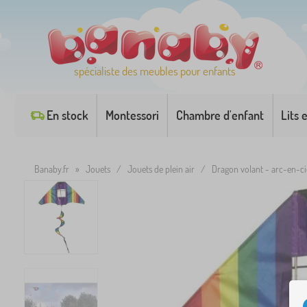
spécialiste des meubles pour enfants
En stock
Montessori
Chambre d'enfant
Lits 
Banaby.fr
»
Jouets
/
Jouets de plein air
/
Dragon volant - arc-en-ci