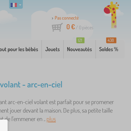
Pas connecté
0 €
/
0
pièces
121
438
out pour les bébés
Jouets
Nouveautés
Soldes %
volant - arc-en-ciel
ant arc-en-ciel volant est parfait pour se promener
nt jouer devant la maison. De plus, sa petite taille
t de l'emmener en ..
plus