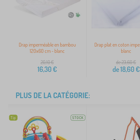
Drap imperméable en bambou
Drap plat en coton impe
120x60 cm - blanc
blanc
20,10
€
de 23,60
€
16,30
€
de
18,60
€
PLUS DE LA CATÉGORIE:
Tip
STOCK