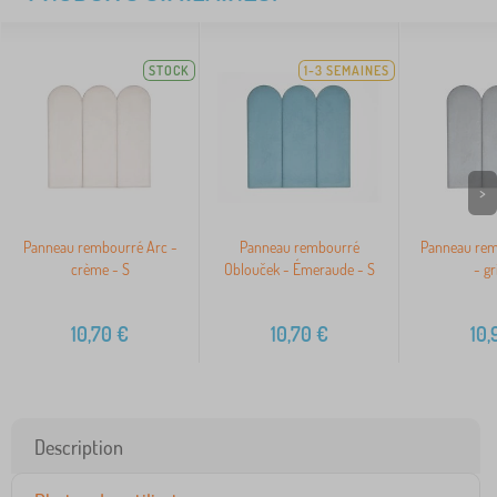
STOCK
1-3 SEMAINES
>
Panneau rembourré Arc -
Panneau rembourré
Panneau rem
crème - S
Oblouček - Émeraude - S
- gr
10,70
€
10,70
€
10,
Description