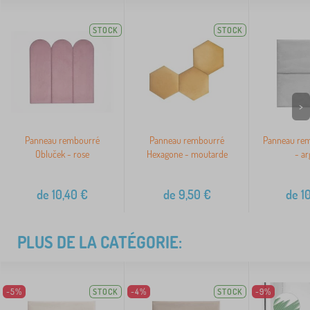
STOCK
STOCK
>
Panneau rembourré
Panneau rembourré
Panneau rem
Obluček - rose
Hexagone - moutarde
- ar
de
10,40
€
de
9,50
€
de
10
PLUS DE LA CATÉGORIE:
-5%
STOCK
-4%
STOCK
-9%