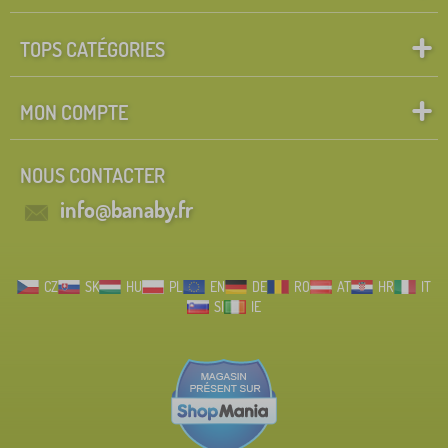
TOPS CATÉGORIES
MON COMPTE
NOUS CONTACTER
info@banaby.fr
CZ
SK
HU
PL
EN
DE
RO
AT
HR
IT
SI
IE