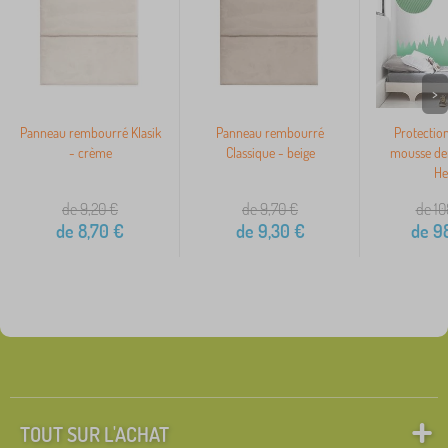
>
Panneau rembourré Klasik
Panneau rembourré
Protectio
- crème
Classique - beige
mousse derr
He
de 9,20
€
de 9,70
€
de 10
de
8,70
€
de
9,30
€
de
98
TOUT SUR L'ACHAT