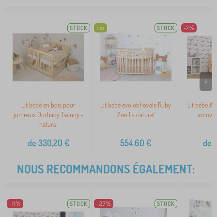
STOCK
Tip
STOCK
-7%
>
Lit bébé en bois pour
Lit bébé évolutif ovale Ruby
Lit bébé Al
jumeaux Ourbaby Twinny -
7 en 1 - naturel
amovibl
naturel
de
330,20
€
554,60
€
de
1
NOUS RECOMMANDONS ÉGALEMENT:
-11%
STOCK
-27%
STOCK