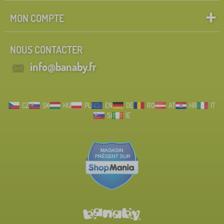
MON COMPTE
NOUS CONTACTER
info@banaby.fr
CZ
SK
HU
PL
EN
DE
RO
AT
HR
IT
SI
IE