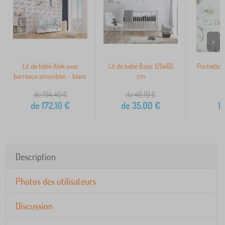
>
Lit de bébé Alek avec
Lit de bébé Basic 120x60
Pochette l
barreaux amovibles - blanc
cm
de 194,40
€
de 48,10
€
de
172,10
€
de
35,00
€
1
Description
Photos des utilisateurs
Discussion