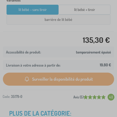
variantes
lit bébé – sans tiroir
lit bébé + tiroir
barrière de lit bébé
135,30 €
temporairement épuisé
19,80 €
Livraison à votre adresse à partir de:
Surveiller la disponibilité du produit
Code:
35179-0
Avis (5)
4.8
PLUS DE LA CATÉGORIE: