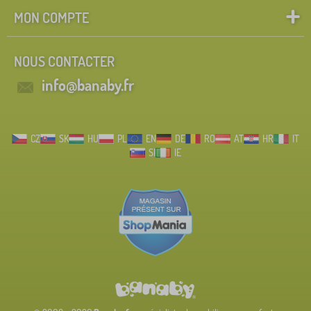
MON COMPTE
NOUS CONTACTER
info@banaby.fr
CZ
SK
HU
PL
EN
DE
RO
AT
HR
IT
SI
IE