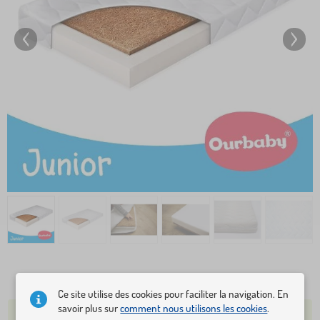
50,90 €
Ce site utilise des cookies pour faciliter la navigation. En
savoir plus sur
comment nous utilisons les cookies
.
PLUS DE 5 PIÈCES EN STOCK