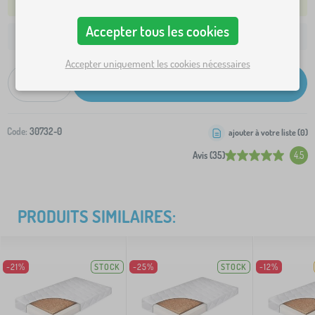
NOUS EXPÉDIERONS DEMAIN
Accepter tous les cookies
7,50 €
Livraison à votre adresse à partir de:
Accepter uniquement les cookies nécessaires
-
+
Ajouter au panier
Code:
30732-0
ajouter à votre liste (
0
)
Avis (35)
4.5
PRODUITS SIMILAIRES:
-21%
STOCK
-25%
STOCK
-12%