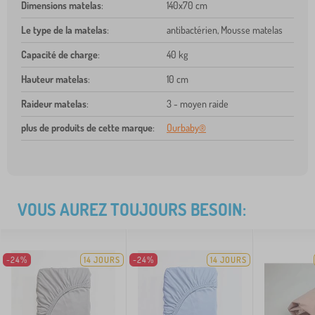
Dimensions matelas
:
140x70 cm
Le type de la matelas
:
antibactérien, Mousse matelas
Capacité de charge
:
40 kg
Hauteur matelas
:
10 cm
Raideur matelas
:
3 - moyen raide
plus de produits de cette marque
:
Ourbaby®
VOUS AUREZ TOUJOURS BESOIN:
-24%
14 JOURS
-24%
14 JOURS