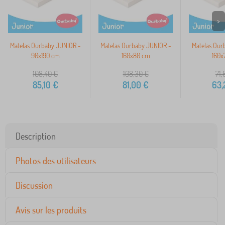
>
Matelas Ourbaby JUNIOR -
Matelas Ourbaby JUNIOR -
Matelas Our
90x190 cm
160x80 cm
160x
108,40
€
108,30
€
71,
85,10
€
81,00
€
63,
Description
Photos des utilisateurs
Discussion
Avis sur les produits