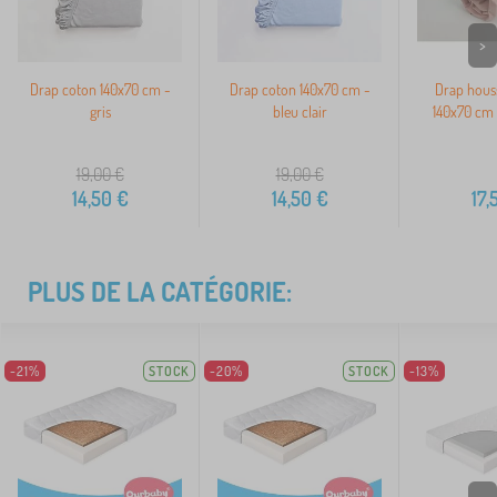
>
Drap coton 140x70 cm -
Drap coton 140x70 cm -
Drap hous
gris
bleu clair
140x70 cm 
19,00
€
19,00
€
14,50
€
14,50
€
17,
PLUS DE LA CATÉGORIE:
-21%
STOCK
-20%
STOCK
-13%