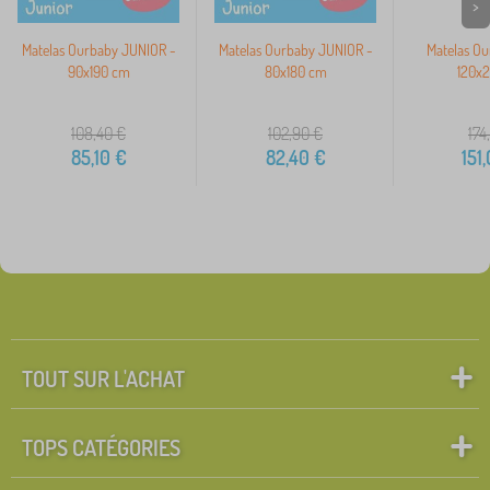
>
Matelas Ourbaby JUNIOR -
Matelas Ourbaby JUNIOR -
Matelas O
90x190 cm
80x180 cm
120x
108,40
€
102,90
€
174
85,10
€
82,40
€
151
TOUT SUR L'ACHAT
TOPS CATÉGORIES