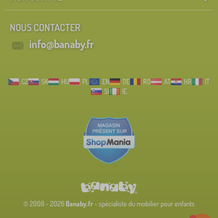
NOUS CONTACTER
info@banaby.fr
CZ
SK
HU
PL
EN
DE
RO
AT
HR
IT
SI
IE
© 2008 - 2026
Banaby.fr
- spécialiste du mobilier pour enfants