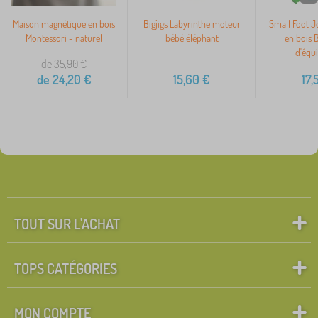
Maison magnétique en bois
Bigjigs Labyrinthe moteur
Small Foot J
Montessori - naturel
bébé éléphant
en bois 
d'équi
de 35,90
€
de
24,20
€
15,60
€
17,
TOUT SUR L'ACHAT
TOPS CATÉGORIES
MON COMPTE