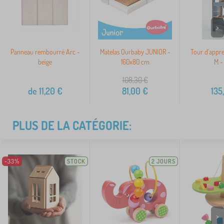
>
Panneau rembourré Arc -
Matelas Ourbaby JUNIOR -
Tour d'appre
beige
160x80 cm
M -
108,30
€
de
11,20
€
81,00
€
135
PLUS DE LA CATÉGORIE:
-33%
STOCK
2 JOURS
>