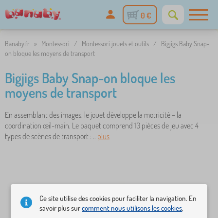
0 €
Banaby.fr
»
Montessori
/
Montessori jouets et outils
/
Bigjigs Baby Snap-
on bloque les moyens de transport
Bigjigs Baby Snap-on bloque les
moyens de transport
En assemblant des images, le jouet développe la motricité – la
coordination œil-main. Le paquet comprend 10 pièces de jeu avec 4
types de scènes de transport : ..
plus
Ce site utilise des cookies pour faciliter la navigation. En
savoir plus sur
comment nous utilisons les cookies
.