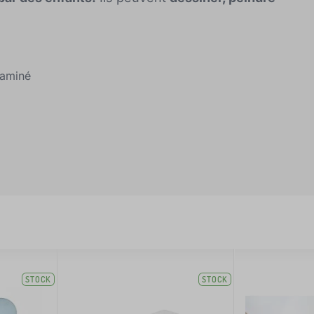
laminé
STOCK
STOCK