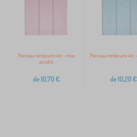
Panneau rembourré Arc - rose
Panneau rembourré Arc -
poudré
de
10,70
€
de
10,20
€