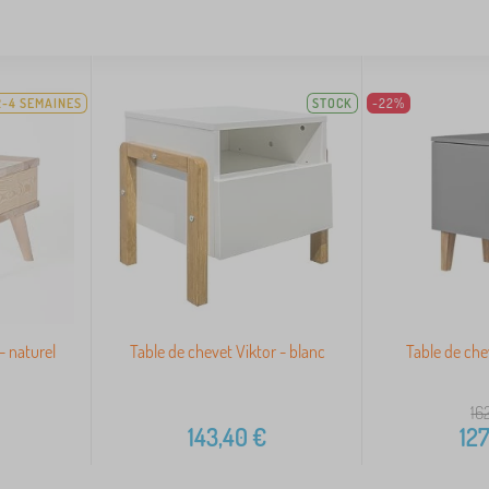
2-4 SEMAINES
STOCK
-22%
- naturel
Table de chevet Viktor - blanc
Table de che
16
143,40
€
127