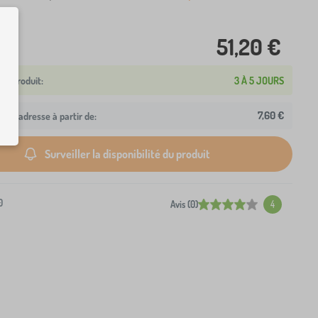
51,20 €
3 À 5 JOURS
7,60 €
otre adresse à partir de:
Surveiller la disponibilité du produit
0
Avis (0)
4