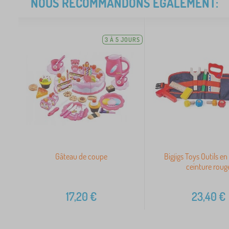
NOUS RECOMMANDONS ÉGALEMENT:
3 À 5 JOURS
Gâteau de coupe
Bigjigs Toys Outils en
ceinture roug
17,20
€
23,40
€