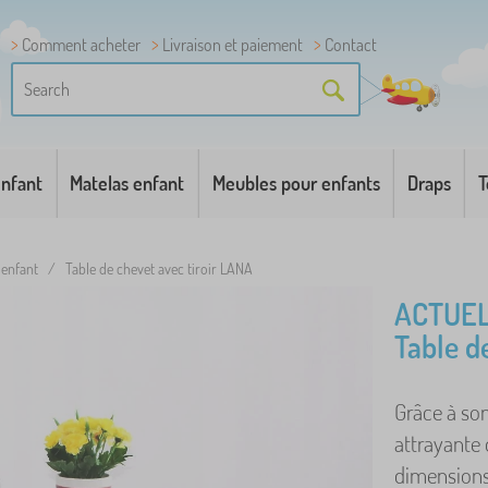
Comment acheter
Livraison et paiement
Contact
enfant
Matelas enfant
Meubles pour enfants
Draps
T
 enfant
/
Table de chevet avec tiroir LANA
ACTUEL
Table d
Grâce à son
attrayante 
dimensions,