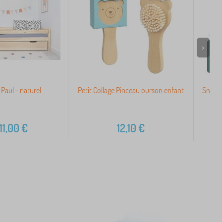
>
 Paul - naturel
Petit Collage Pinceau ourson enfant
Small 
11,00
€
12,10
€