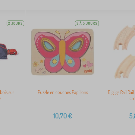
2 JOURS
3 À 5 JOURS
 bois sur
Puzzle en couches Papillons
Bigjigs Rail Rai
e
cm
10,70
€
5,