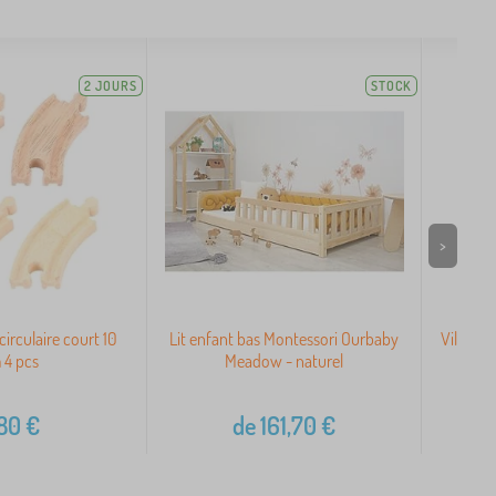
2 JOURS
STOCK
>
l circulaire court 10
Lit enfant bas Montessori Ourbaby
Vilac En
 4 pcs
Meadow - naturel
e
80
€
de
161,70
€