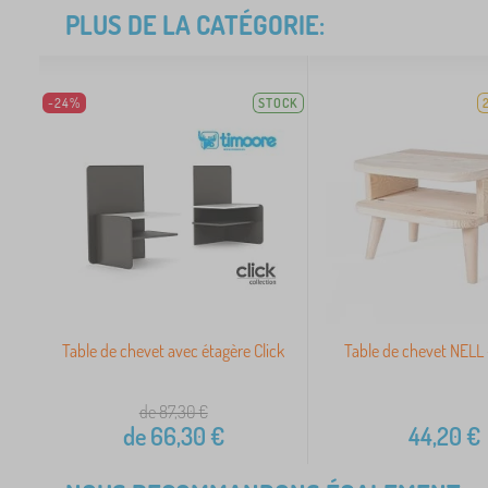
PLUS DE LA CATÉGORIE:
-24%
STOCK
Table de chevet avec étagère Click
Table de chevet NELL 
de 87,30
€
de
66,30
€
44,20
€