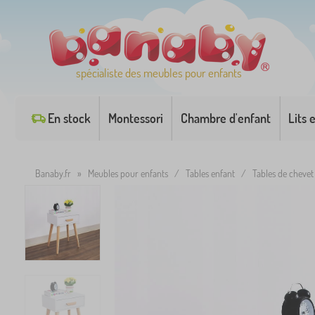
spécialiste des meubles pour enfants
En stock
Montessori
Chambre d'enfant
Lits 
Banaby.fr
»
Meubles pour enfants
/
Tables enfant
/
Tables de chevet