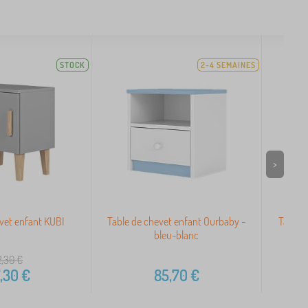
STOCK
2-4 SEMAINES
>
vet enfant KUBI
Table de chevet enfant Ourbaby -
Table d
bleu-blanc
2,30
€
,30
€
85,70
€