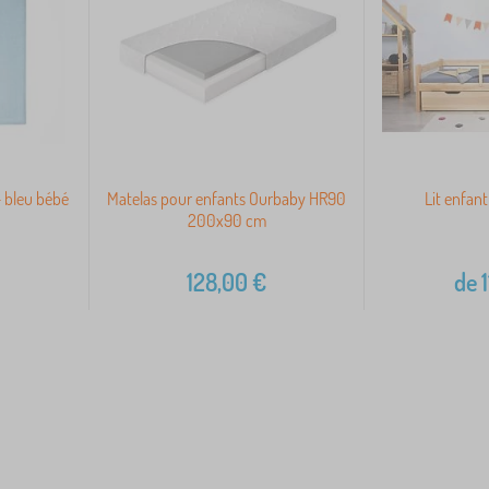
 bleu bébé
Matelas pour enfants Ourbaby HR90
Lit enfant
200x90 cm
128,00
€
de
1