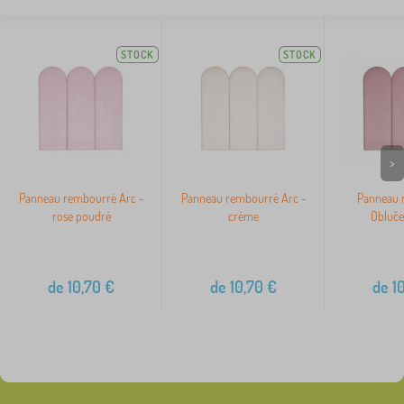
STOCK
STOCK
>
Panneau rembourré Arc -
Panneau rembourré Arc -
Panneau 
rose poudré
crème
Obluče
de
10,70
€
de
10,70
€
de
10