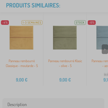
PRODUITS SIMILAIRES:
-4%
1-3 SEMAINES
STOCK
-6%
>
Panneau rembourré
Panneau rembourré Klasic
Panneau rem
Classique - moutarde - S
- olive - S
- az
9,
9,00
€
9,00
€
9,
Description