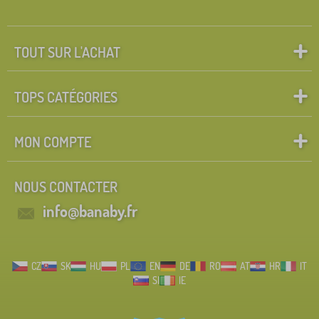
TOUT SUR L'ACHAT
TOPS CATÉGORIES
MON COMPTE
NOUS CONTACTER
info@banaby.fr
CZ
SK
HU
PL
EN
DE
RO
AT
HR
IT
SI
IE