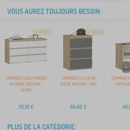
VOUS AUREZ TOUJOURS BESOIN:
14 JOURS
14 JOURS
>
COMMODE CL100 6TIROIRS
COMMODE CL3/40 PK
COMMODE C
PK CHÊNE ARTISAN /
CHÊNE ARTISAN / GRIS
ARTISAN
BLANC
115,10
€
64,60
€
40,
PLUS DE LA CATÉGORIE: