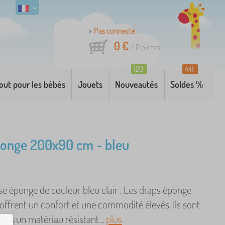
Pas connecté
0 €
/
0
pièces
120
441
out pour les bébés
Jouets
Nouveautés
Soldes %
onge 200x90 cm - bleu
e éponge de couleur bleu clair . Les draps éponge
offrent un confort et une commodité élevés. Ils sont
ans un matériau résistant ..
plus