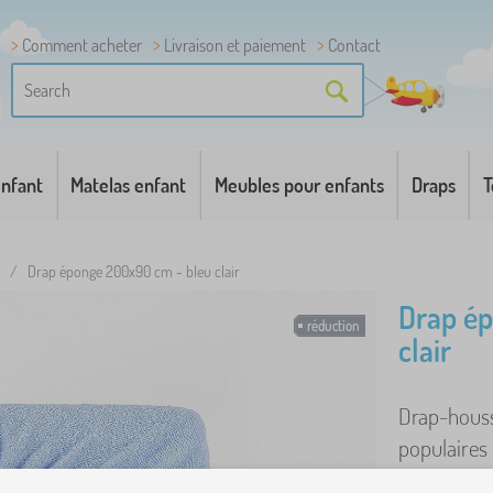
Comment acheter
Livraison et paiement
Contact
enfant
Matelas enfant
Meubles pour enfants
Draps
T
/
Drap éponge 200x90 cm - bleu clair
Drap ép
réduction
clair
Drap-houss
populaires 
fabriqués d