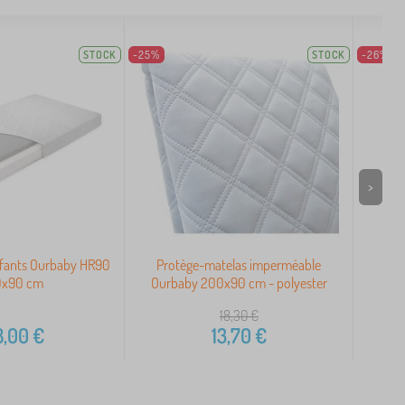
STOCK
-25%
STOCK
-26%
>
nfants Ourbaby HR90
Protège-matelas imperméable
Pro
0x90 cm
Ourbaby 200x90 cm - polyester
Our
18,30
€
8,00
€
13,70
€