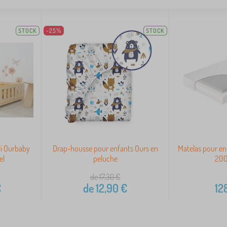
STOCK
-25%
STOCK
ri Ourbaby
Drap-housse pour enfants Ours en
Matelas pour e
el
peluche
20
de 17,30
€
€
de
12,90
€
12