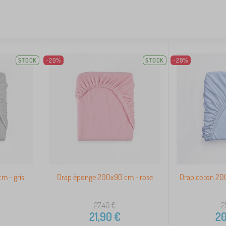
STOCK
-20%
STOCK
-20%
m - gris
Drap éponge 200x90 cm - rose
Drap coton 200
27,40
€
2
21,90
€
20