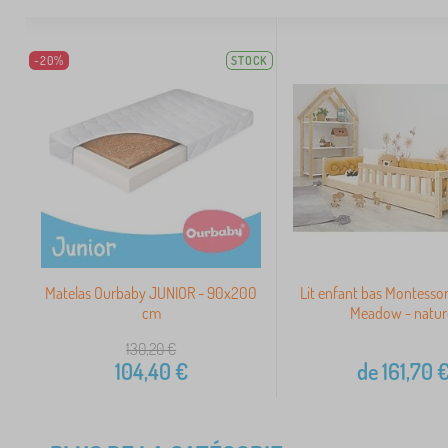
-20%
STOCK
Matelas Ourbaby JUNIOR - 90x200
Lit enfant bas Montesso
cm
Meadow - natur
130,20
€
104,40
€
de
161,70