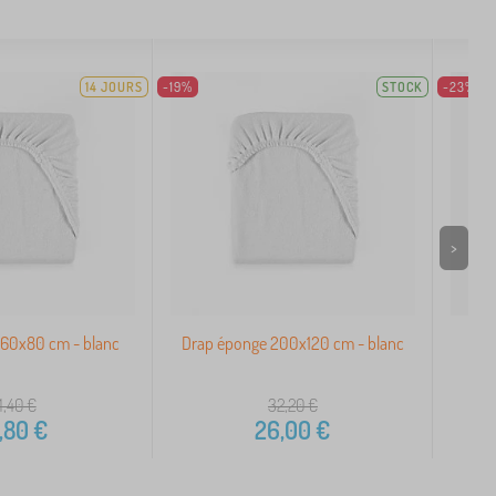
14 JOURS
-19%
STOCK
-23%
>
160x80 cm - blanc
Drap éponge 200x120 cm - blanc
Dra
1,40
€
32,20
€
,80
€
26,00
€