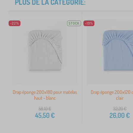
PLUS DE LA CATÉGORIE:
-22%
STOCK
-19%
Drap éponge 200x180 pour matelas
Drap éponge 200x120 c
haut - blanc
clair
58,10
€
32,20
€
45,50
€
26,00
€