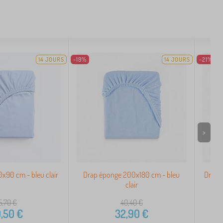
14 JOURS
-19%
14 JOURS
-21%
>
x90 cm - bleu clair
Drap éponge 200x180 cm - bleu
Drap é
clair
5,70
€
40,40
€
,50
€
32,90
€