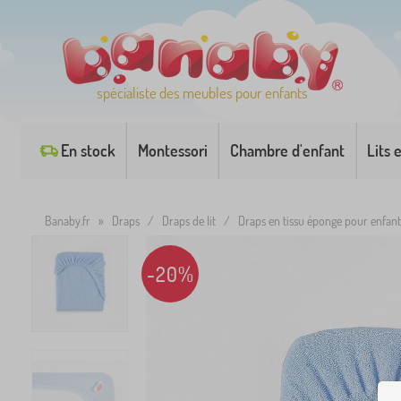
spécialiste des meubles pour enfants
En stock
Montessori
Chambre d'enfant
Lits 
Banaby.fr
»
Draps
/
Draps de lit
/
Draps en tissu éponge pour enfant
-20%