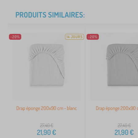
PRODUITS SIMILAIRES:
-20%
14 JOURS
-20%
Drap éponge 200x90 cm - blanc
Drap éponge 200x90 c
27,40
€
27,40
€
21,90
€
21,90
€