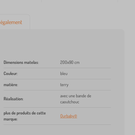
également
Dimensions matelas
:
200x90 cm
Couleur
:
bleu
matière
:
terry
avec une bande de
Réalisation
:
caoutchouc
plus de produits de cette
Ourbaby®
marque
: