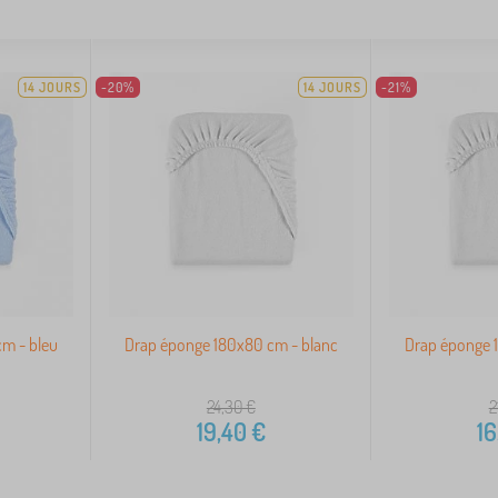
14 JOURS
-20%
14 JOURS
-21%
m - bleu
Drap éponge 180x80 cm - blanc
Drap éponge 
24,30
€
2
19,40
€
16