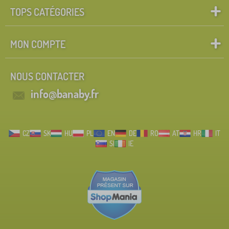
TOPS CATÉGORIES
MON COMPTE
NOUS CONTACTER
info@banaby.fr
CZ
SK
HU
PL
EN
DE
RO
AT
HR
IT
SI
IE