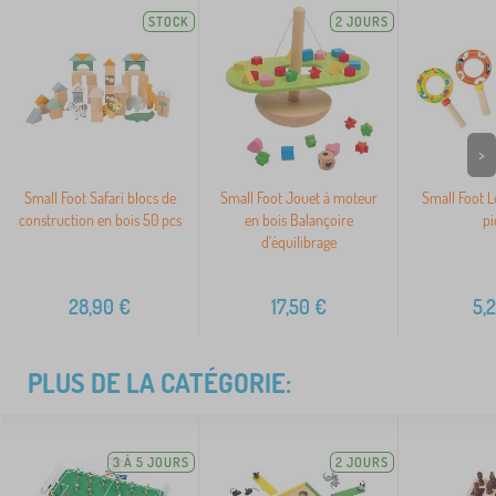
STOCK
2 JOURS
>
Small Foot Safari blocs de
Small Foot Jouet à moteur
Small Foot L
construction en bois 50 pcs
en bois Balançoire
pi
d'équilibrage
28,90
€
17,50
€
5,
PLUS DE LA CATÉGORIE:
3 À 5 JOURS
2 JOURS