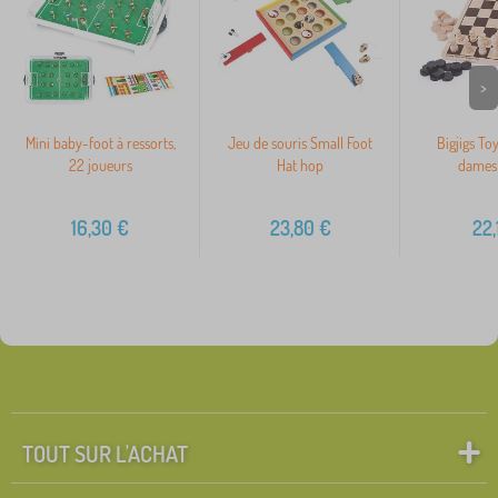
>
Mini baby-foot à ressorts,
Jeu de souris Small Foot
Bigjigs To
22 joueurs
Hat hop
dames 
16,30
€
23,80
€
22,
TOUT SUR L'ACHAT