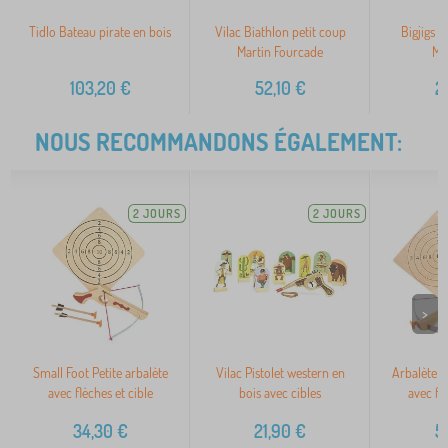
Tidlo Bateau pirate en bois
Vilac Biathlon petit coup
Bigjigs T
Martin Fourcade
Mé
103,20
€
52,10
€
2
NOUS RECOMMANDONS ÉGALEMENT:
2 JOURS
2 JOURS
>
Small Foot Petite arbalète
Vilac Pistolet western en
Arbalète S
avec flèches et cible
bois avec cibles
avec flè
34,30
€
21,90
€
5