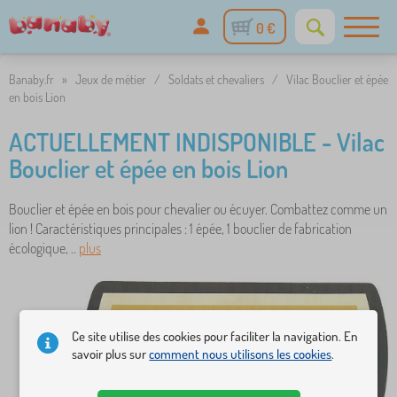
0 €
Banaby.fr
»
Jeux de métier
/
Soldats et chevaliers
/
Vilac Bouclier et épée
en bois Lion
ACTUELLEMENT INDISPONIBLE - Vilac
Bouclier et épée en bois Lion
Bouclier et épée en bois pour chevalier ou écuyer. Combattez comme un
lion ! Caractéristiques principales : 1 épée, 1 bouclier de fabrication
écologique, ..
plus
Ce site utilise des cookies pour faciliter la navigation. En
savoir plus sur
comment nous utilisons les cookies
.