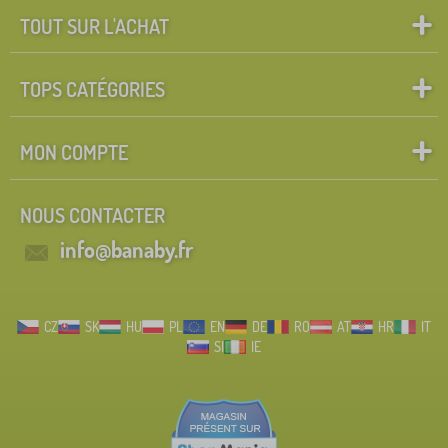
TOUT SUR L'ACHAT
TOPS CATÉGORIES
MON COMPTE
NOUS CONTACTER
info@banaby.fr
CZ
SK
HU
PL
EN
DE
RO
AT
HR
IT
SI
IE