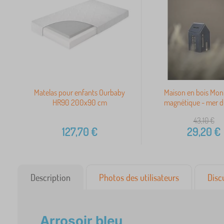
Matelas pour enfants Ourbaby
Maison en bois Mon
HR90 200x90 cm
magnétique - mer d
43,10
€
127,70
€
29,20
€
Description
Photos des utilisateurs
Disc
Arrosoir bleu