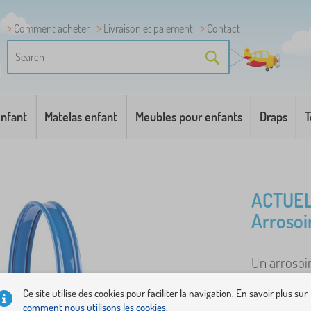
Comment acheter
Livraison et paiement
Contact
enfant
Matelas enfant
Meubles pour enfants
Draps
T
ACTUEL
Arrosoi
Un arrosoir
une plage o
Ce site utilise des cookies pour faciliter la navigation. En savoir plus sur
cela, que ce
comment nous utilisons les cookies
.