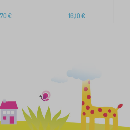
,70
€
16,10
€