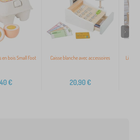
>
 en bois Small Foot
Caisse blanche avec accessoires
Lit enf
,40
€
20,90
€