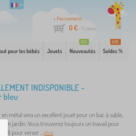
Pas connecté
0 €
/
0
pièces
120
439
out pour les bébés
Jouets
Nouveautés
Soldes %
LEMENT INDISPONIBLE -
r bleu
 en métal sera un excellent jouet pour un bac à sable,
u un jardin. Vous trouverez toujours un travail pour
 soit pour verser ..
plus