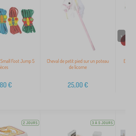
>
Small Foot Jump 5
Cheval de petit pied sur un poteau
Ensemb
ièces
de licorne
,80
€
25,00
€
2 JOURS
3 À 5 JOURS