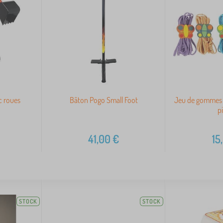
c roues
Bâton Pogo Small Foot
Jeu de gommes 
p
41,00
€
15
STOCK
STOCK