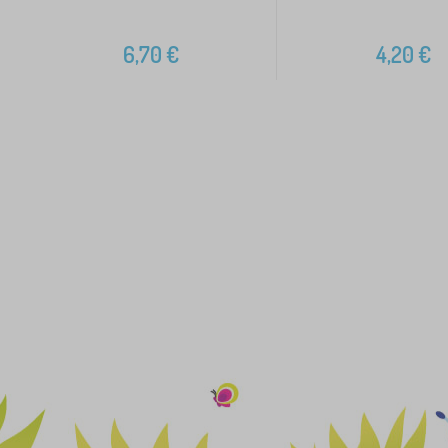
6,70
€
4,20
€