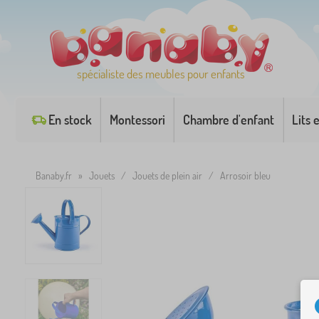
spécialiste des meubles pour enfants
En stock
Montessori
Chambre d'enfant
Lits 
Banaby.fr
»
Jouets
/
Jouets de plein air
/
Arrosoir bleu