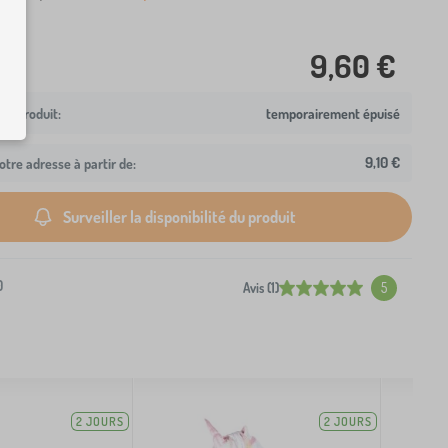
9,60 €
temporairement épuisé
9,10 €
otre adresse à partir de:
Surveiller la disponibilité du produit
0
Avis (1)
5
2 JOURS
2 JOURS