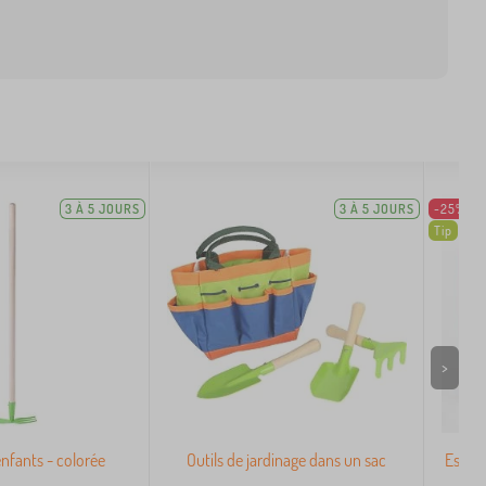
3 À 5 JOURS
3 À 5 JOURS
-25%
Tip
>
nfants - colorée
Outils de jardinage dans un sac
Esmera