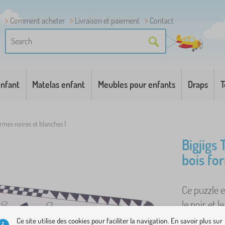
Comment acheter
Livraison et paiement
Contact
enfant
Matelas enfant
Meubles pour enfants
Draps
T
ormes noires et blanches 1
Bigjigs 
bois fo
Ce puzzle e
le noir et l
et à réagir 
Ce site utilise des cookies pour faciliter la navigation. En savoir plus sur