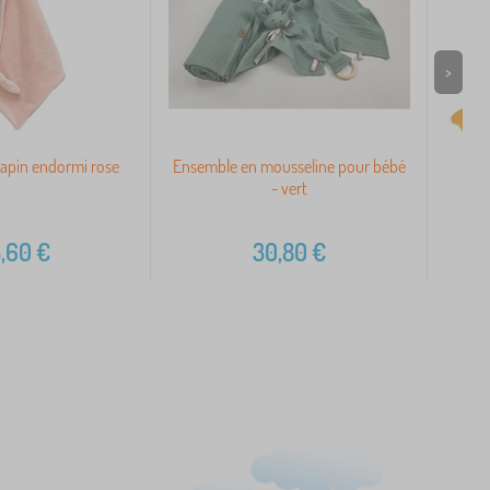
>
 Lapin endormi rose
Ensemble en mousseline pour bébé
Ani
- vert
,60
€
30,80
€