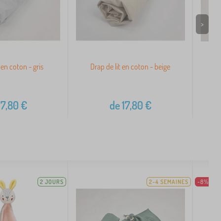
>
 en coton - gris
Drap de lit en coton - beige
D
17,80
€
de
17,80
€
2 JOURS
2-4 SEMAINES
-8%