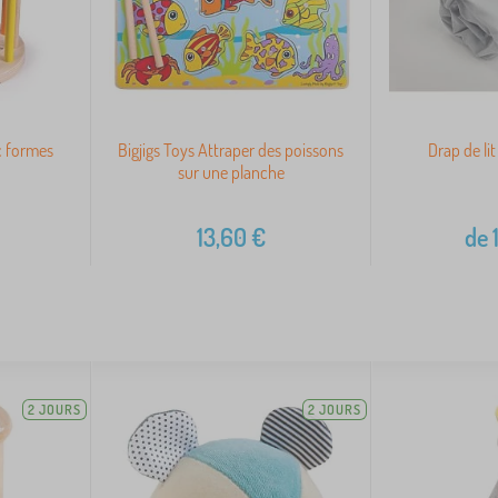
ec formes
Bigjigs Toys Attraper des poissons
Drap de lit
sur une planche
13,60
€
de
2 JOURS
2 JOURS