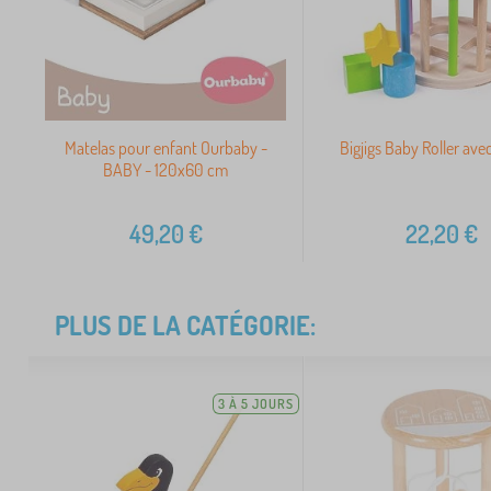
Matelas pour enfant Ourbaby -
Bigjigs Baby Roller av
BABY - 120x60 cm
49,20
€
22,20
€
PLUS DE LA CATÉGORIE:
3 À 5 JOURS