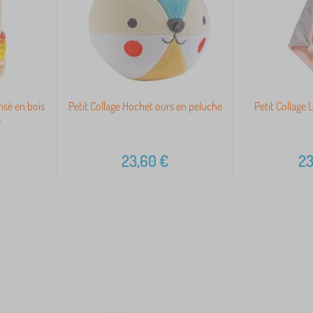
isé en bois
Petit Collage Hochet ours en peluche
Petit Collage
e
23,60
€
23