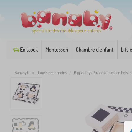
spécialiste des meubles pour enfants
En stock
Montessori
Chambre d'enfant
Lits 
Banaby.fr
»
Jouets pour moins
/
Bigjigs Toys Puzzle à insert en bois f