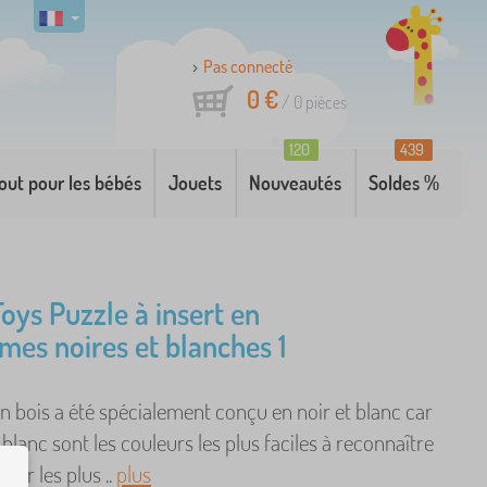
Pas connecté
0 €
/
0
pièces
120
439
out pour les bébés
Jouets
Nouveautés
Soldes %
Toys Puzzle à insert en
rmes noires et blanches 1
n bois a été spécialement conçu en noir et blanc car
e blanc sont les couleurs les plus faciles à reconnaître
pour les plus ..
plus