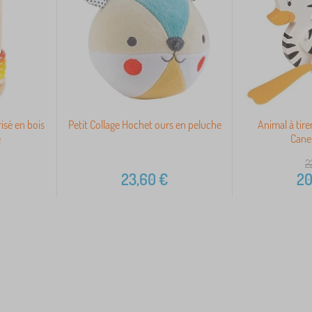
isé en bois
Petit Collage Hochet ours en peluche
Animal à tire
e
Cane
2
23,60
€
20