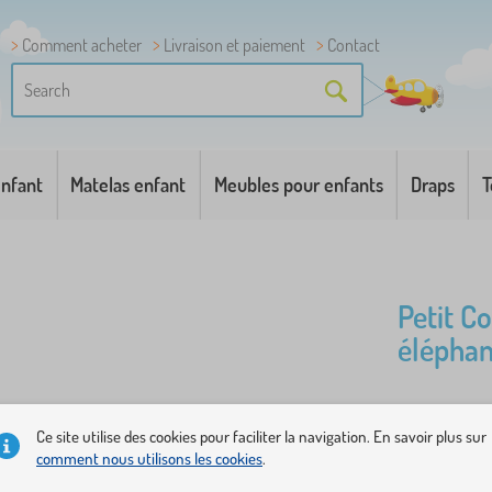
Comment acheter
Livraison et paiement
Contact
enfant
Matelas enfant
Meubles pour enfants
Draps
T
Petit C
éléphan
L'ensemble
Ce site utilise des cookies pour faciliter la navigation. En savoir plus sur
de l'envir
comment nous utilisons les cookies
.
nouveaux p