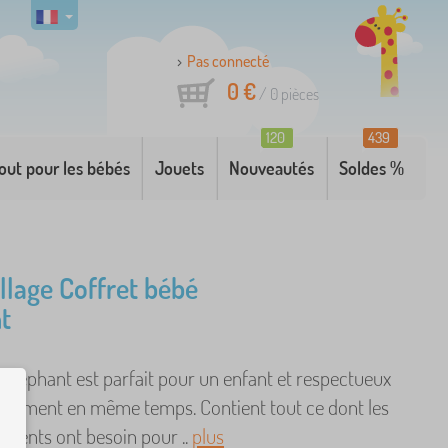
Pas connecté
0 €
/
0
pièces
120
439
out pour les bébés
Jouets
Nouveautés
Soldes %
ollage Coffret bébé
t
 éléphant est parfait pour un enfant et respectueux
onnement en même temps. Contient tout ce dont les
arents ont besoin pour ..
plus