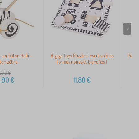
>
r sur bâton Goki -
Bigjigs Toys Puzzle à insert en bois
Petit 
ton zèbre
formes noires et blanches 1
2,70
€
,90
€
11,80
€