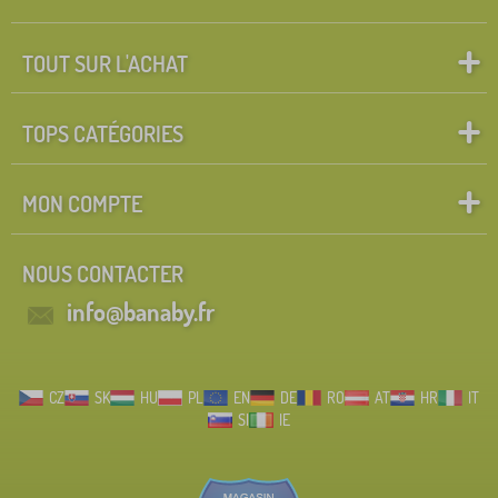
TOUT SUR L'ACHAT
TOPS CATÉGORIES
MON COMPTE
NOUS CONTACTER
info@banaby.fr
CZ
SK
HU
PL
EN
DE
RO
AT
HR
IT
SI
IE