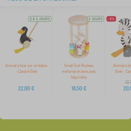
3 À 5 JOURS
2 JOURS
-8%
>
Animal à tirer sur un bâton
Small Foot Rouleau
Animal à ti
- Canard Goki
motorisé en bois avec
Goki - Ca
labyrinthe
22,
22,00
€
18,50
€
20,