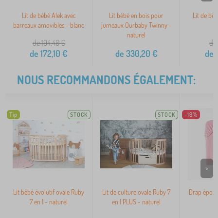
Lit de bébé Alek avec
Lit bébé en bois pour
Lit de bé
barreaux amovibles - blanc
jumeaux Ourbaby Twinny -
naturel
de 194,40
€
de 
de
172,10
€
de
330,20
€
de
3
NOUS RECOMMANDONS ÉGALEMENT:
Tip
STOCK
STOCK
-19%
>
Lit bébé évolutif ovale Ruby
Lit de culture ovale Ruby 7
Drap épong
7 en 1 - naturel
en 1 PLUS - naturel