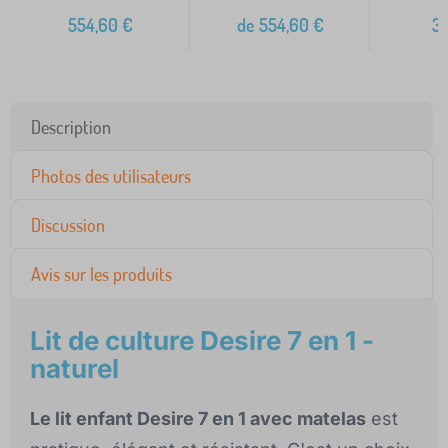
3
554,60
€
de
554,60
€
3
Description
Photos des utilisateurs
Discussion
Avis sur les produits
Lit de culture Desire 7 en 1 -
naturel
Le lit enfant Desire 7 en 1 avec matelas
est