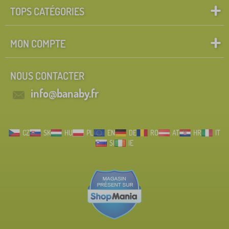
TOPS CATÉGORIES
MON COMPTE
NOUS CONTACTER
info@banaby.fr
CZ
SK
HU
PL
EN
DE
RO
AT
HR
IT
SI
IE