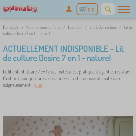
0 €
Banaby.fr
»
Meubles pour enfants
/
Lits bébé
/
Lits bébé en bois
/
Lit de
culture Desire 7 en 1 - naturel
ACTUELLEMENT INDISPONIBLE - Lit
de culture Desire 7 en 1 - naturel
Le lit enfant Desire 7 en 1 avec matelas est pratique, élégant et résistant.
C'est un choix qui durera des années. Il est composé de matériaux
soigneusement ..
plus