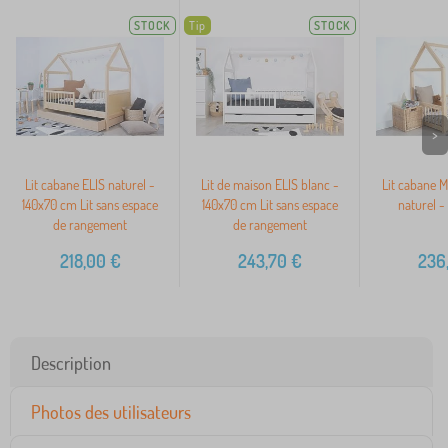
STOCK
Tip
STOCK
>
Lit cabane ELIS naturel -
Lit de maison ELIS blanc -
Lit cabane M
140x70 cm Lit sans espace
140x70 cm Lit sans espace
naturel -
de rangement
de rangement
218,00
€
243,70
€
236
Description
Photos des utilisateurs