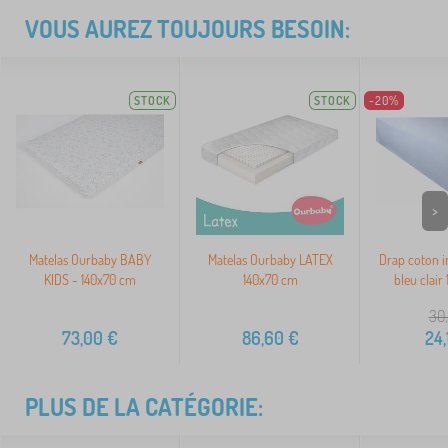
VOUS AUREZ TOUJOURS BESOIN:
STOCK
STOCK
-20%
>
Matelas Ourbaby BABY
Matelas Ourbaby LATEX
Drap coton 
KIDS - 140x70 cm
140x70 cm
bleu clair
30,
73,00
€
86,60
€
24,
PLUS DE LA CATÉGORIE: