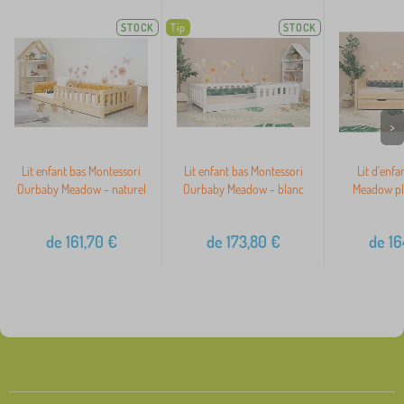
STOCK
Tip
STOCK
>
Lit enfant bas Montessori
Lit enfant bas Montessori
Lit d'enf
Ourbaby Meadow - naturel
Ourbaby Meadow - blanc
Meadow plu
de
161,70
€
de
173,80
€
de
16