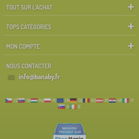
TOUT SUR L'ACHAT
TOPS CATÉGORIES
MON COMPTE
NOUS CONTACTER
info@banaby.fr
CZ
SK
HU
PL
EN
DE
RO
AT
HR
IT
SI
IE