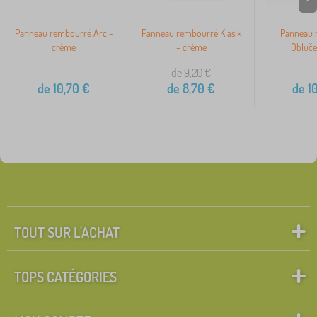
Panneau rembourré Arc -
Panneau rembourré Klasik
Panneau 
crème
- crème
Obluče
de 9,20
€
de
10,70
€
de
8,70
€
de
10
TOUT SUR L'ACHAT
TOPS CATÉGORIES