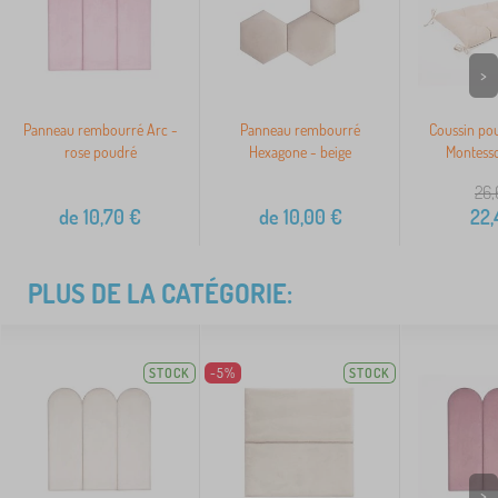
>
Panneau rembourré Arc -
Panneau rembourré
Coussin pou
rose poudré
Hexagone - beige
Montesso
26,
de
10,70
€
de
10,00
€
22,
PLUS DE LA CATÉGORIE:
STOCK
-5%
STOCK
>