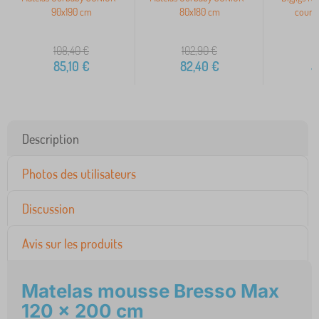
90x190 cm
80x180 cm
court 
108,40
€
102,90
€
85,10
€
82,40
€
5
Description
Photos des utilisateurs
Discussion
Avis sur les produits
Matelas mousse Bresso Max
120 x 200 cm