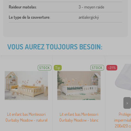
Raideur matelas
:
3 - moyen raide
Le type de la couverture
:
antialergický
VOUS AUREZ TOUJOURS BESOIN:
STOCK
Tip
STOCK
-21%
>
Lit enfant bas Montessori
Lit enfant bas Montessori
Protège
Ourbaby Meadow - naturel
Ourbaby Meadow - blanc
imperméab
200x120 c