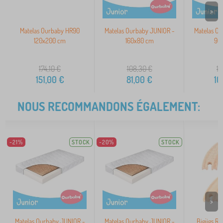
>
Matelas Ourbaby HR90
Matelas Ourbaby JUNIOR -
Matelas O
120x200 cm
160x80 cm
90
174,10
€
108,30
€
13
151,00
€
81,00
€
10
NOUS RECOMMANDONS ÉGALEMENT:
-21%
STOCK
-20%
STOCK
>
Matelas Ourbaby JUNIOR -
Matelas Ourbaby JUNIOR -
Bigjigs Rai