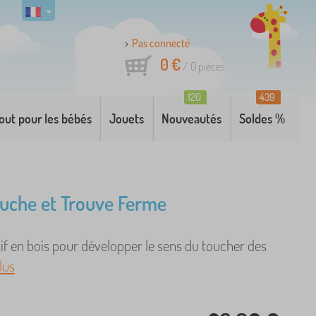
Pas connecté
0 €
/
0
pièces
120
439
out pour les bébés
Jouets
Nouveautés
Soldes %
ouche et Trouve Ferme
if en bois pour développer le sens du toucher des
lus