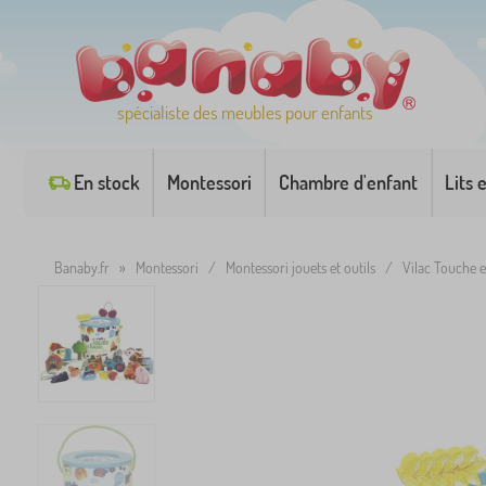
spécialiste des meubles pour enfants
En stock
Montessori
Chambre d'enfant
Lits 
Banaby.fr
»
Montessori
/
Montessori jouets et outils
/
Vilac Touche 