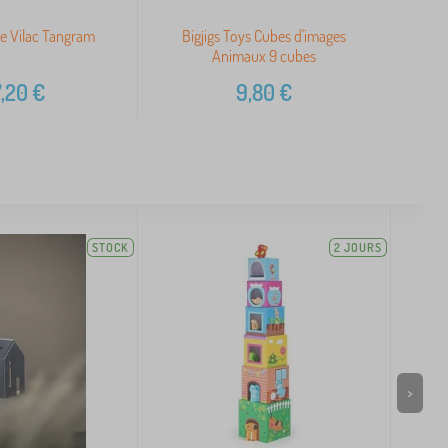
le Vilac Tangram
Bigjigs Toys Cubes d'images
Animaux 9 cubes
,20
€
9,80
€
STOCK
2 JOURS
>