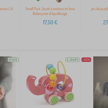
ssori Lili
Small Foot Jouet à moteur en bois
jeu de puzz
Balançoire d'équilibrage
17,50
€
27
STOCK
2 JOURS
-32%