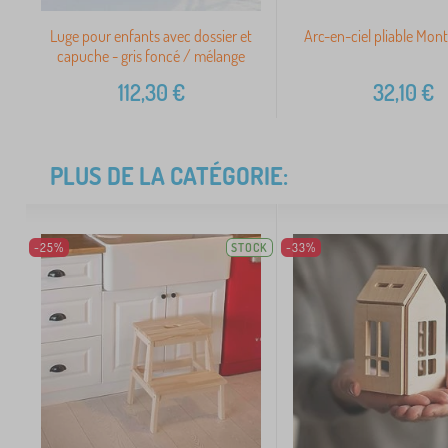
Luge pour enfants avec dossier et
Arc-en-ciel pliable Monte
capuche - gris foncé / mélange
112,30
€
32,10
€
PLUS DE LA CATÉGORIE:
-25%
STOCK
-33%