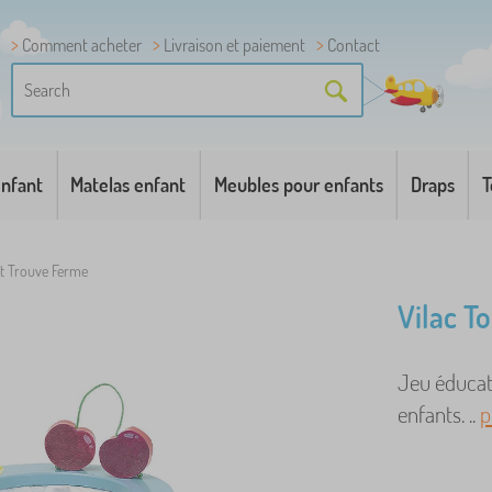
Comment acheter
Livraison et paiement
Contact
enfant
Matelas enfant
Meubles pour enfants
Draps
T
et Trouve Ferme
Vilac T
Jeu éducat
enfants. ..
p