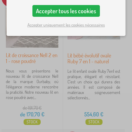
i
t
M
Accepter tous les cookies
›
s
4
e
e
u
n
Accepter uniquement les cookies nécessaires
b
f
Prix
l
a
e
n
18 €
555 €
s
t
p
o
Lit de croissance Nell 2 en
Lit bébé évolutif ovale
u
iltration
1 - rose poudré
Ruby 7 en 1 - naturel
r
e
Nous vous présentons le
Le lit enfant ovale Ruby 7en1 est
n
Rechercher dans les filtres
nouveau lit de croissance Nell
pratique, élégant et résistant.
f
de la marque Ourbaby, où
C'est un choix qui durera des
a
l'élégance moderne rencontre
années. Il est composé de
n
Disponibilité
la praticité. Notre nouveau lit en
matériaux soigneusement
t
rose poudré avec...
sélectionnés...
s
Type d'offre
>
de 191,70
€
L
de
170,70
€
554,60
€
i
Étiquettes
1
t
STOCK
STOCK
s
b
de plus en plus lit bébé et lit pour enfants
9
✓