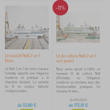
é
-11%
b
réduction
459
é
nouveauté
120
Tip
60
FILTRATION
Lit évolutif Nell 2 en 1 -
Lit de culture Nell 2 en 1 -
blanc
vert pastel
Lit Nell 2 en 1 de notre marque
Nous avons ajouté à l'offre un
Ourbaby apporte une élégance
nouveau lit de culture Nell
moderne et pratique à la
d'Ourbaby, où l'élégance
chambre d'enfant. La variante
moderne se combine avec des
du lit en couleur blanche
fonctionnalités pratiques. Ce
s'intégrera dans...
nouveau lit dans...
de 193,30
€
de
53,80
€
de
172,10
€