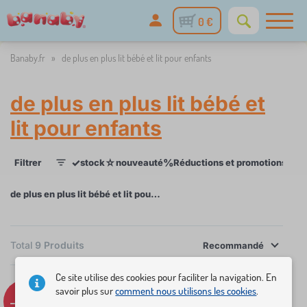
0 €
Banaby.fr
»
de plus en plus lit bébé et lit pour enfants
de plus en plus lit bébé et
lit pour enfants
✓
☆
%
Filtrer
stock
nouveauté
Réductions et promotions
Cat
1
de plus en plus lit bébé et lit pour enfants
×
FILTRER
Total
9
Produits
Recommandé
Catégories
Ce site utilise des cookies pour faciliter la navigation. En
savoir plus sur
comment nous utilisons les cookies
.
L
-12%
Tip
›
5