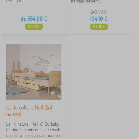
résistant. Il...
berceau devient...
243,70
€
de
554,60
€
194,10
€
STOCK
STOCK
Lit de culture Nell 2in1 -
naturel
Le lit naturel Nell d' Ourbaby ,
fabriqué en bois de pin de haute
qualité, allie élégance moderne