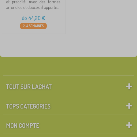
et praticité. Avec des formes
arrondies et douces, il apporte...
de
44,20
€
2-4 SEMAINES
TOUT SUR L'ACHAT
TOPS CATÉGORIES
MON COMPTE