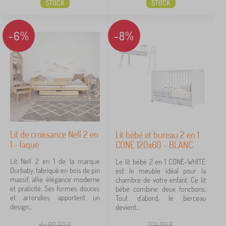
STOCK
STOCK
-6%
-8%
Lit de croissance Nell 2 en
Lit bébé et bureau 2 en 1
1 - laqué
CONE 120x60 - BLANC
Lit Nell 2 en 1 de la marque
Le lit bébé 2 en 1 CONE-WHITE
Ourbaby, fabriqué en bois de pin
est le meuble idéal pour la
massif, allie élégance moderne
chambre de votre enfant. Ce lit
et praticité. Ses formes douces
bébé combine deux fonctions.
et arrondies apportent un
Tout d’abord, le berceau
design...
devient...
de 60,60
€
224,00
€