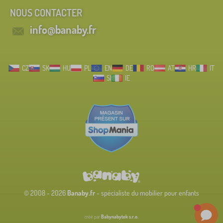
NOUS CONTACTER
info@banaby.fr
CZ
SK
HU
PL
EN
DE
RO
AT
HR
IT
SI
IE
© 2008 - 2026
Banaby.fr
- spécialiste du mobilier pour enfants
créé par
Babynabytek s.r.o.