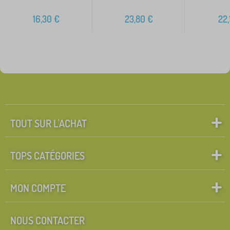
16,30
€
23,80
€
22,
TOUT SUR L'ACHAT
TOPS CATÉGORIES
MON COMPTE
NOUS CONTACTER