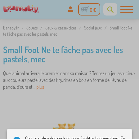
0 €
Banaby.fr
»
Jouets
/
Jeux & casse-têtes
/
Social jeux
/
Small Foot Ne
te fâche pas avec les pastels, mec
Small Foot Ne te fâche pas avec les
pastels, mec
Quel animal arrivera le premier dans sa maison ? Tentez un jeu astucieux
aux couleurs pastel avec des figurines en bois en forme de lièvre, de
panda, d'ours et ..
plus
Ce site utilise des cookies pour faciliter la navigation. En