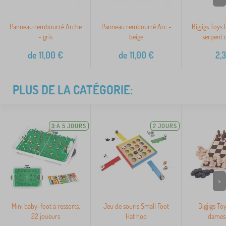
Panneau rembourré Arche
Panneau rembourré Arc -
Bigjigs Toys 
- gris
beige
serpent c
de
11,00
€
de
11,00
€
2,
PLUS DE LA CATÉGORIE:
3 À 5 JOURS
2 JOURS
>
Mini baby-foot à ressorts,
Jeu de souris Small Foot
Bigjigs To
22 joueurs
Hat hop
dames 