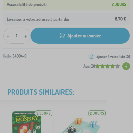
2 JOURS
8,70 €
Livraison à votre adresse à partir de:
-
+
Ajouter au panier
Code:
34004-0
ajouter à votre liste (
0
)
Avis (0)
4
PRODUITS SIMILAIRES:
2 JOURS
2 JOURS