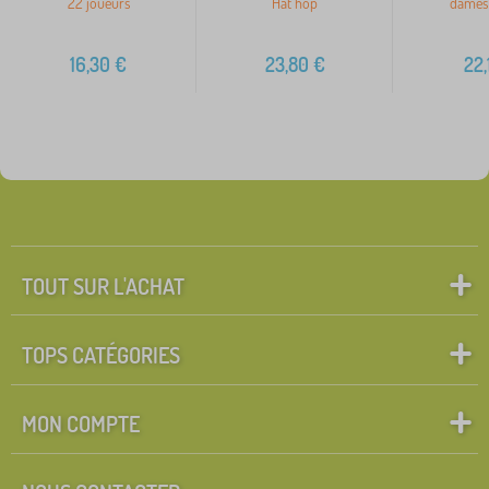
22 joueurs
Hat hop
dames 
16,30
€
23,80
€
22,
TOUT SUR L'ACHAT
TOPS CATÉGORIES
MON COMPTE