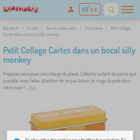
0 €
Banaby.fr
»
Jouets
/
Jeux & casse-têtes
/
Social jeux
/
Petit Collage
Cartes dans un bocal silly monkey
Petit Collage Cartes dans un bocal silly
monkey
Préparez-vous pour une charge de plaisir. Collectez autant de paires que
possible, mais faites attention de ne pas laisser un singe stupide dans
votre main ! ..
plus
Ce site utilise des cookies pour faciliter la navigation. En