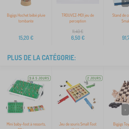
>
Bigjigs Hochet bébé pluie
TROUVEZ-MOI jeu de
Stand de c
tombante
perception
Smal
11,40
€
15,20
€
6,50
€
91,
PLUS DE LA CATÉGORIE:
3 À 5 JOURS
2 JOURS
>
Mini baby-foot à ressorts,
Jeu de souris Small Foot
Bigjigs To