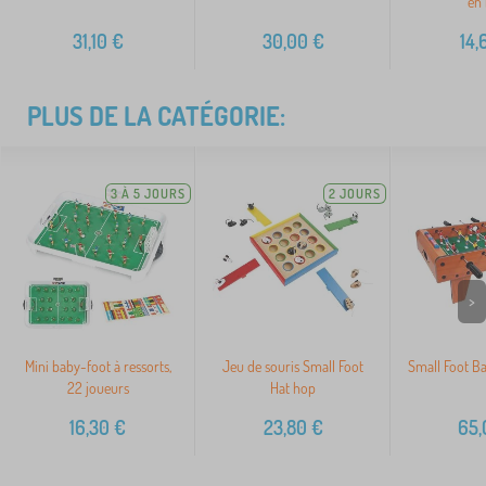
en 
31,10
€
30,00
€
14,
PLUS DE LA CATÉGORIE:
3 À 5 JOURS
2 JOURS
>
Mini baby-foot à ressorts,
Jeu de souris Small Foot
Small Foot B
22 joueurs
Hat hop
16,30
€
23,80
€
65,