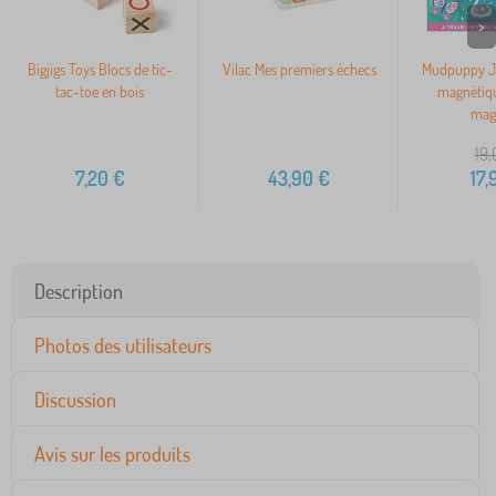
>
Bigjigs Toys Blocs de tic-
Vilac Mes premiers échecs
Mudpuppy Je
tac-toe en bois
magnétiqu
mag
19,
7,20
€
43,90
€
17,
Description
Photos des utilisateurs
Discussion
Avis sur les produits