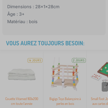
Dimensions : 28x1x28cm
Âge : 3+
Matériau : bois
VOUS AUREZ TOUJOURS BESOIN:
14 JOURS
2 JOURS
>
Couette Vitamed 160x200
Bigjigs Toys Balançoire à
Small Foot Jo
cm toute l'année
perles en bois
aux cartes d