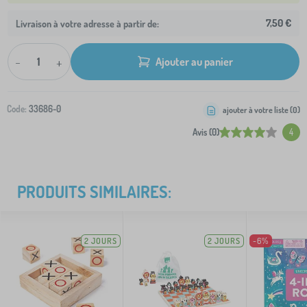
7,50 €
Livraison à votre adresse à partir de:
-
+
Ajouter au panier
Code:
33686-0
ajouter à votre liste (
0
)
Avis (0)
4
PRODUITS SIMILAIRES:
2 JOURS
2 JOURS
-6%