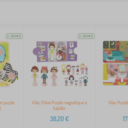
2 JOURS
2 JOURS
er puzzle
Vilac Chloé Puzzle magnétique à
Vilac Puzzl
t
habiller
38,20
€
17