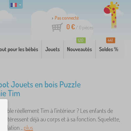
Pas connecté
0 €
/
0
pièces
120
441
out pour les bébés
Jouets
Nouveautés
Soldes %
oot Jouets en bois Puzzle
ie Tim
emble réellement Tim à l'intérieur ? Les enfants de
s'intéressent déjà au corps et à sa fonction. Squelette,
rculation ..
plus