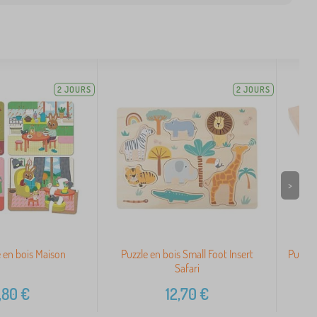
2 JOURS
2 JOURS
>
e en bois Maison
Puzzle en bois Small Foot Insert
Puzzle
Safari
,80
€
12,70
€