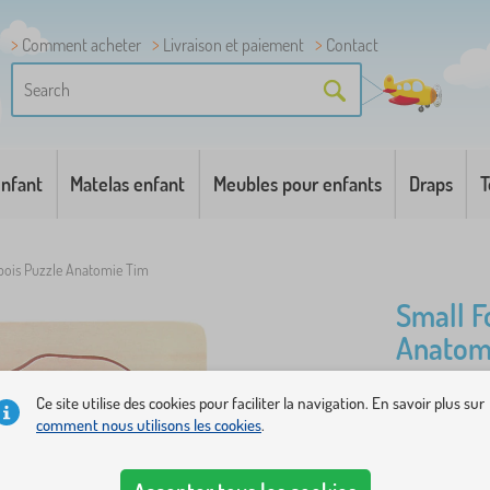
Comment acheter
Livraison et paiement
Contact
enfant
Matelas enfant
Meubles pour enfants
Draps
T
 bois Puzzle Anatomie Tim
Small F
Anatom
Ce site utilise des cookies pour faciliter la navigation. En savoir plus sur
À quoi ress
comment nous utilisons les cookies
.
maternelle 
muscles, ci