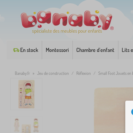
spécialiste des meubles pour enfants
En stock
Montessori
Chambre d'enfant
Lits 
Banaby.fr
»
Jeu de construction
/
Réflexion
/
Small Foot Jouets en