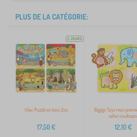
PLUS DE LA CATÉGORIE:
2 JOURS
Vilac Puzzle en bois Zoo
Bigjigs Toys mon premi
safari coulissan
17,50
€
12,10
€