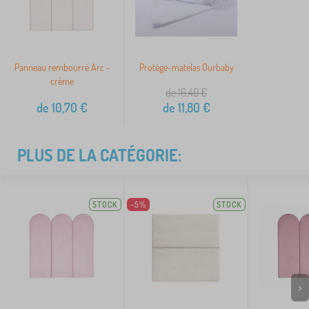
Panneau rembourré Arc -
Protège-matelas Ourbaby
crème
de 16,40
€
de
10,70
€
de
11,80
€
PLUS DE LA CATÉGORIE:
STOCK
-5%
STOCK
>