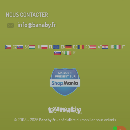
NOUS CONTACTER
info@banaby.fr
CZ
SK
HU
PL
EN
DE
RO
AT
HR
IT
SI
IE
© 2008 - 2026
Banaby.fr
- spécialiste du mobilier pour enfants