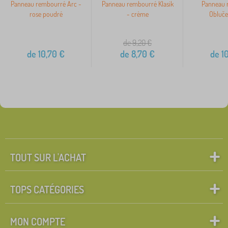
Panneau rembourré Arc -
Panneau rembourré Klasik
Panneau 
rose poudré
- crème
Obluče
de 9,20
€
de
10,70
€
de
8,70
€
de
10
TOUT SUR L'ACHAT
TOPS CATÉGORIES
MON COMPTE