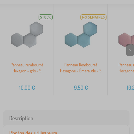
STOCK
1-3 SEMAINES
>
Panneau rembourré
Panneau Rembourré
Panneau 
Hexagon - gris - S
Hexagone - Émeraude - S
Hexagone 
10,00
€
9,50
€
10,
Description
Photos des utilisateurs