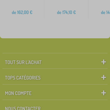
de
162,00
€
de
174,10
€
de
14
TOUT SUR L'ACHAT
TOPS CATÉGORIES
MON COMPTE
NOUS CONTACTER