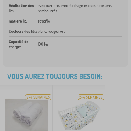
Réalisation des
avec barrière, avec stockage espace, s roštem,
lits
:
rembourrés
matière lit
:
stratifié
Couleurs des lits
:
blanc, rouge, rose
Capacité de
100 kg
charge
:
VOUS AUREZ TOUJOURS BESOIN:
2-4 SEMAINES
2-4 SEMAINES