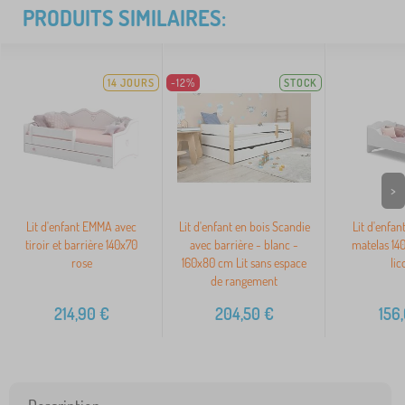
PRODUITS SIMILAIRES:
14 JOURS
-12%
STOCK
>
Lit d'enfant EMMA avec
Lit d'enfant en bois Scandie
Lit d'enfa
tiroir et barrière 140x70
avec barrière - blanc -
matelas 14
rose
160x80 cm Lit sans espace
lic
de rangement
214,90
€
204,50
€
156