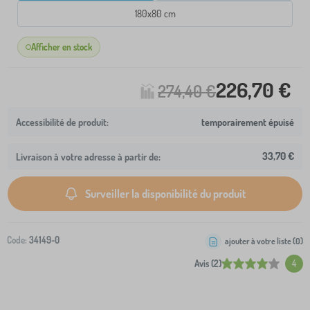
180x80 cm
Afficher en stock
226,70 €
274,40 €
temporairement épuisé
33,70 €
Livraison à votre adresse à partir de:
Surveiller la disponibilité du produit
Code:
34149-0
ajouter à votre liste (
0
)
Avis (2)
4