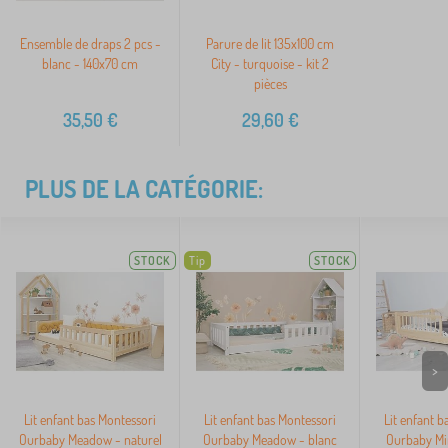
Ensemble de draps 2 pcs -
Parure de lit 135x100 cm
blanc - 140x70 cm
City - turquoise - kit 2
pièces
35,50
€
29,60
€
PLUS DE LA CATÉGORIE:
STOCK
Tip
STOCK
>
Lit enfant bas Montessori
Lit enfant bas Montessori
Lit enfant b
Ourbaby Meadow - naturel
Ourbaby Meadow - blanc
Ourbaby Min